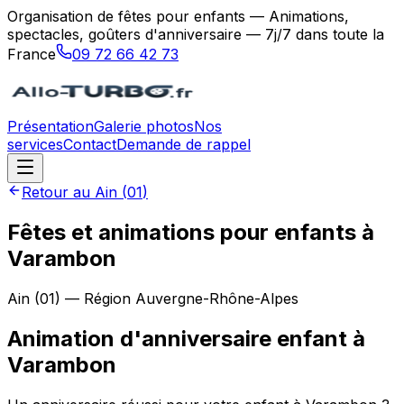
Organisation de fêtes pour enfants — Animations,
spectacles, goûters d'anniversaire — 7j/7 dans toute la
France
09 72 66 42 73
Présentation
Galerie photos
Nos
services
Contact
Demande de rappel
Retour au
Ain
(
01
)
Fêtes et animations pour enfants à
Varambon
Ain
(
01
) — Région
Auvergne-Rhône-Alpes
Animation d'anniversaire enfant
à
Varambon