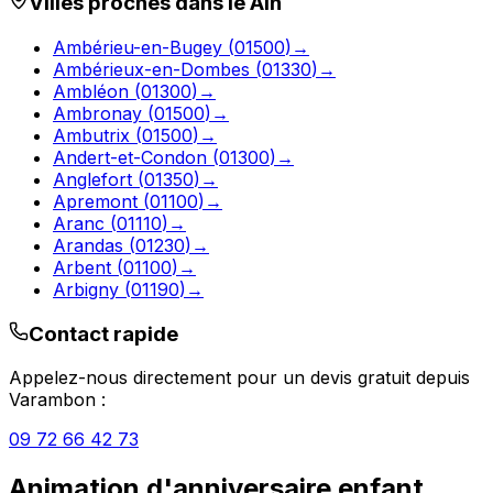
Villes proches dans le
Ain
Ambérieu-en-Bugey
(
01500
)
→
Ambérieux-en-Dombes
(
01330
)
→
Ambléon
(
01300
)
→
Ambronay
(
01500
)
→
Ambutrix
(
01500
)
→
Andert-et-Condon
(
01300
)
→
Anglefort
(
01350
)
→
Apremont
(
01100
)
→
Aranc
(
01110
)
→
Arandas
(
01230
)
→
Arbent
(
01100
)
→
Arbigny
(
01190
)
→
Contact rapide
Appelez-nous directement pour un devis gratuit depuis
Varambon
:
09 72 66 42 73
Animation d'anniversaire enfant