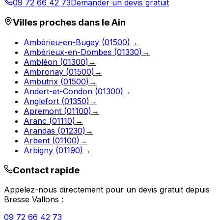
09 72 66 42 73
Demander un devis gratuit
Villes proches dans le
Ain
Ambérieu-en-Bugey
(
01500
)
→
Ambérieux-en-Dombes
(
01330
)
→
Ambléon
(
01300
)
→
Ambronay
(
01500
)
→
Ambutrix
(
01500
)
→
Andert-et-Condon
(
01300
)
→
Anglefort
(
01350
)
→
Apremont
(
01100
)
→
Aranc
(
01110
)
→
Arandas
(
01230
)
→
Arbent
(
01100
)
→
Arbigny
(
01190
)
→
Contact rapide
Appelez-nous directement pour un devis gratuit depuis
Bresse Vallons
:
09 72 66 42 73