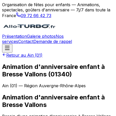
Organisation de fêtes pour enfants — Animations,
spectacles, goûters d'anniversaire — 7j/7 dans toute la
France
09 72 66 42 73
Présentation
Galerie photos
Nos
services
Contact
Demande de rappel
Retour au
Ain
(
01
)
Animation d'anniversaire enfant à
Bresse Vallons (01340)
Ain
(
01
) — Région
Auvergne-Rhône-Alpes
Animation d'anniversaire enfant
à
Bresse Vallons