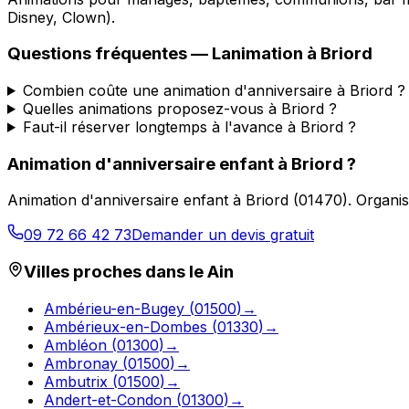
Disney, Clown).
Questions fréquentes —
Lanimation
à
Briord
Combien coûte une animation d'anniversaire à Briord ?
Quelles animations proposez-vous à Briord ?
Faut-il réserver longtemps à l'avance à Briord ?
Animation d'anniversaire enfant
à
Briord
?
Animation d'anniversaire enfant
à
Briord
(
01470
).
Organis
09 72 66 42 73
Demander un devis gratuit
Villes proches dans le
Ain
Ambérieu-en-Bugey
(
01500
)
→
Ambérieux-en-Dombes
(
01330
)
→
Ambléon
(
01300
)
→
Ambronay
(
01500
)
→
Ambutrix
(
01500
)
→
Andert-et-Condon
(
01300
)
→