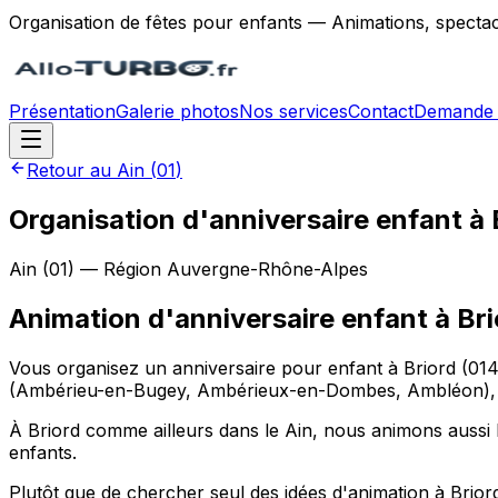
Organisation de fêtes pour enfants — Animations, spectac
Présentation
Galerie photos
Nos services
Contact
Demande 
Retour au
Ain
(
01
)
Organisation d'anniversaire enfant à 
Ain
(
01
) — Région
Auvergne-Rhône-Alpes
Animation d'anniversaire enfant
à
Bri
Vous organisez un anniversaire pour enfant à Briord (014
(Ambérieu-en-Bugey, Ambérieux-en-Dombes, Ambléon), dans
À Briord comme ailleurs dans le Ain, nous animons aussi b
enfants.
Plutôt que de chercher seul des idées d'animation à Bri