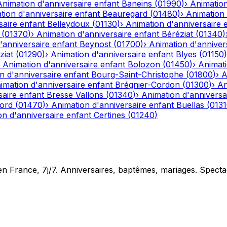
Animation d'anniversaire enfant
Baneins
(
01990
)
›
Animation
tion d'anniversaire enfant
Beauregard
(
01480
)
›
Animation 
saire enfant
Belleydoux
(
01130
)
›
Animation d'anniversaire 
(
01370
)
›
Animation d'anniversaire enfant
Béréziat
(
01340
)
'anniversaire enfant
Beynost
(
01700
)
›
Animation d'anniver
ziat
(
01290
)
›
Animation d'anniversaire enfant
Blyes
(
01150
)
›
Animation d'anniversaire enfant
Bolozon
(
01450
)
›
Animati
n d'anniversaire enfant
Bourg-Saint-Christophe
(
01800
)
›
A
imation d'anniversaire enfant
Brégnier-Cordon
(
01300
)
›
An
saire enfant
Bresse Vallons
(
01340
)
›
Animation d'anniversa
iord
(
01470
)
›
Animation d'anniversaire enfant
Buellas
(
013
on d'anniversaire enfant
Certines
(
01240
)
en France, 7j/7. Anniversaires, baptêmes, mariages. Specta