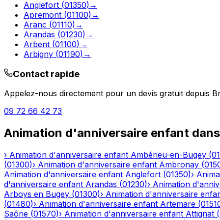
Anglefort
(
01350
)
→
Apremont
(
01100
)
→
Aranc
(
01110
)
→
Arandas
(
01230
)
→
Arbent
(
01100
)
→
Arbigny
(
01190
)
→
Contact rapide
Appelez-nous directement pour un devis gratuit depuis
Br
09 72 66 42 73
Animation d'anniversaire enfant
dans
›
Animation d'anniversaire enfant
Ambérieu-en-Bugey
(
0
(
01300
)
›
Animation d'anniversaire enfant
Ambronay
(
015
Animation d'anniversaire enfant
Anglefort
(
01350
)
›
Animat
d'anniversaire enfant
Arandas
(
01230
)
›
Animation d'anniv
Arboys en Bugey
(
01300
)
›
Animation d'anniversaire enfa
(
01480
)
›
Animation d'anniversaire enfant
Artemare
(
0151
Saône
(
01570
)
›
Animation d'anniversaire enfant
Attignat
(