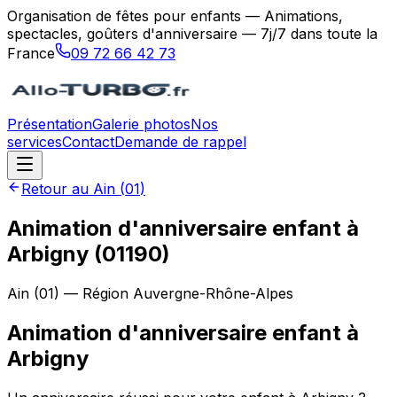
Organisation de fêtes pour enfants — Animations,
spectacles, goûters d'anniversaire — 7j/7 dans toute la
France
09 72 66 42 73
Présentation
Galerie photos
Nos
services
Contact
Demande de rappel
Retour au
Ain
(
01
)
Animation d'anniversaire enfant à
Arbigny (01190)
Ain
(
01
) — Région
Auvergne-Rhône-Alpes
Animation d'anniversaire enfant
à
Arbigny