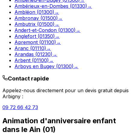
Ambérieux-en-Dombes
(
01330
)
→
Ambléon
(
01300
)
→
Ambronay
(
01500
)
→
Ambutrix
(
01500
)
→
Andert-et-Condon
(
01300
)
→
Anglefort
(
01350
)
→
Apremont
(
01100
)
→
Aranc
(
01110
)
→
Arandas
(
01230
)
→
Arbent
(
01100
)
→
Arboys en Bugey
(
01300
)
→
Contact rapide
Appelez-nous directement pour un devis gratuit depuis
Arbigny
:
09 72 66 42 73
Animation d'anniversaire enfant
dans le
Ain
(
01
)