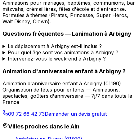
Animations pour mariages, baptêmes, communions, bar
mitzvahs, crémaillières, fêtes d'école et d'entreprise.
Formules à thèmes (Pirates, Princesse, Super Héros,
Walt Disney, Clown).
Questions fréquentes —
Lanimation
à
Arbigny
Le déplacement à Arbigny est-il inclus ?
Pour quel âge sont vos animations à Arbigny ?
Intervenez-vous le week-end à Arbigny ?
Animation d'anniversaire enfant
à
Arbigny
?
Animation d'anniversaire enfant
à
Arbigny
(
01190
).
Organisation de fêtes pour enfants — Animations,
spectacles, goûters d'anniversaire — 7j/7 dans toute la
France
09 72 66 42 73
Demander un devis gratuit
Villes proches dans le
Ain
Ambérieu-en-Bugey
(
01500
)
→