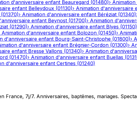
tion d'anniversaire enfant
Beauregard
(
01480
)
›
Animation 
saire enfant
Belleydoux
(
01130
)
›
Animation d'anniversaire 
(
01370
)
›
Animation d'anniversaire enfant
Béréziat
(
01340
)
'anniversaire enfant
Beynost
(
01700
)
›
Animation d'anniver
ziat
(
01290
)
›
Animation d'anniversaire enfant
Blyes
(
01150
)
›
Animation d'anniversaire enfant
Bolozon
(
01450
)
›
Animati
n d'anniversaire enfant
Bourg-Saint-Christophe
(
01800
)
›
A
imation d'anniversaire enfant
Brégnier-Cordon
(
01300
)
›
An
saire enfant
Bresse Vallons
(
01340
)
›
Animation d'anniversa
iord
(
01470
)
›
Animation d'anniversaire enfant
Buellas
(
013
on d'anniversaire enfant
Certines
(
01240
)
en France, 7j/7. Anniversaires, baptêmes, mariages. Specta