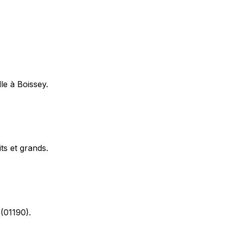
le à Boissey.
ts et grands.
 (01190).