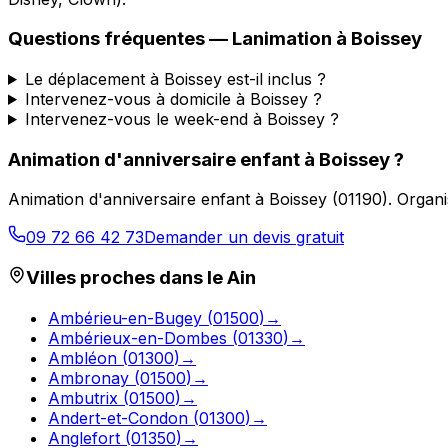
Questions fréquentes —
Lanimation
à
Boissey
Le déplacement à Boissey est-il inclus ?
Intervenez-vous à domicile à Boissey ?
Intervenez-vous le week-end à Boissey ?
Animation d'anniversaire enfant
à
Boissey
?
Animation d'anniversaire enfant
à
Boissey
(
01190
).
Organi
09 72 66 42 73
Demander un devis gratuit
Villes proches dans le
Ain
Ambérieu-en-Bugey
(
01500
)
→
Ambérieux-en-Dombes
(
01330
)
→
Ambléon
(
01300
)
→
Ambronay
(
01500
)
→
Ambutrix
(
01500
)
→
Andert-et-Condon
(
01300
)
→
Anglefort
(
01350
)
→