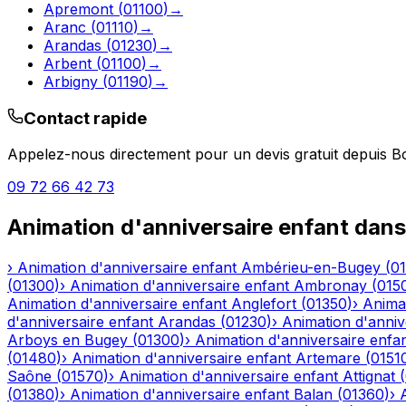
Apremont
(
01100
)
→
Aranc
(
01110
)
→
Arandas
(
01230
)
→
Arbent
(
01100
)
→
Arbigny
(
01190
)
→
Contact rapide
Appelez-nous directement pour un devis gratuit depuis
B
09 72 66 42 73
Animation d'anniversaire enfant
dans
›
Animation d'anniversaire enfant
Ambérieu-en-Bugey
(
0
(
01300
)
›
Animation d'anniversaire enfant
Ambronay
(
015
Animation d'anniversaire enfant
Anglefort
(
01350
)
›
Animat
d'anniversaire enfant
Arandas
(
01230
)
›
Animation d'anniv
Arboys en Bugey
(
01300
)
›
Animation d'anniversaire enfa
(
01480
)
›
Animation d'anniversaire enfant
Artemare
(
0151
Saône
(
01570
)
›
Animation d'anniversaire enfant
Attignat
(
(
01380
)
›
Animation d'anniversaire enfant
Balan
(
01360
)
›