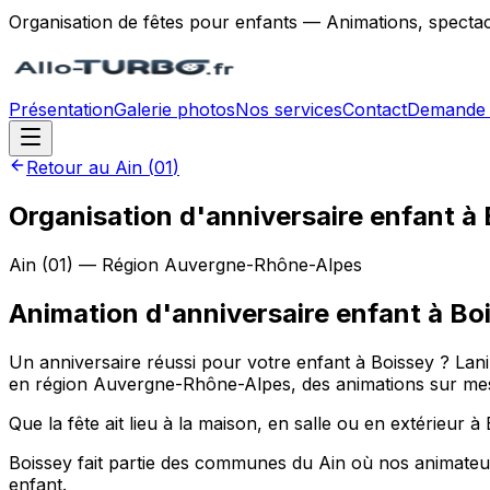
Organisation de fêtes pour enfants — Animations, spectac
Présentation
Galerie photos
Nos services
Contact
Demande 
Retour au
Ain
(
01
)
Organisation d'anniversaire enfant à 
Ain
(
01
) — Région
Auvergne-Rhône-Alpes
Animation d'anniversaire enfant
à
Bo
Un anniversaire réussi pour votre enfant à Boissey ? L
en région Auvergne-Rhône-Alpes, des animations sur mesure
Que la fête ait lieu à la maison, en salle ou en extérieur à
Boissey fait partie des communes du Ain où nos animateur
enfant.