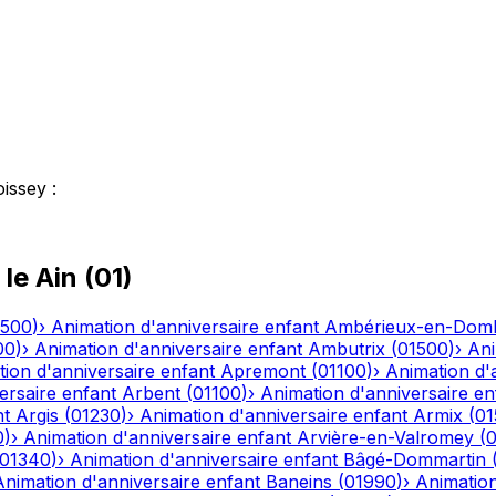
oissey
:
 le
Ain
(
01
)
1500
)
›
Animation d'anniversaire enfant
Ambérieux-en-Dom
00
)
›
Animation d'anniversaire enfant
Ambutrix
(
01500
)
›
Ani
ion d'anniversaire enfant
Apremont
(
01100
)
›
Animation d'
ersaire enfant
Arbent
(
01100
)
›
Animation d'anniversaire en
nt
Argis
(
01230
)
›
Animation d'anniversaire enfant
Armix
(
01
0
)
›
Animation d'anniversaire enfant
Arvière-en-Valromey
(
01340
)
›
Animation d'anniversaire enfant
Bâgé-Dommartin
Animation d'anniversaire enfant
Baneins
(
01990
)
›
Animation