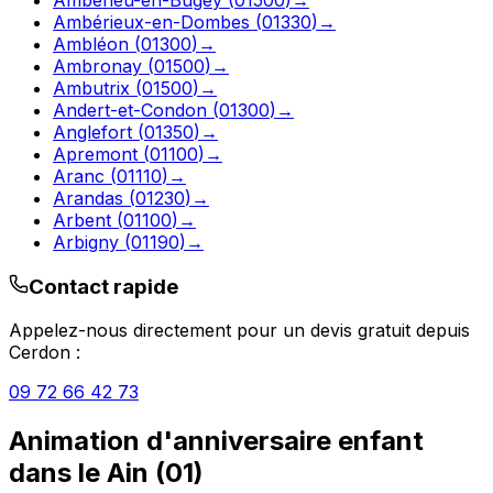
Ambérieux-en-Dombes
(
01330
)
→
Ambléon
(
01300
)
→
Ambronay
(
01500
)
→
Ambutrix
(
01500
)
→
Andert-et-Condon
(
01300
)
→
Anglefort
(
01350
)
→
Apremont
(
01100
)
→
Aranc
(
01110
)
→
Arandas
(
01230
)
→
Arbent
(
01100
)
→
Arbigny
(
01190
)
→
Contact rapide
Appelez-nous directement pour un devis gratuit depuis
Cerdon
:
09 72 66 42 73
Animation d'anniversaire enfant
dans le
Ain
(
01
)