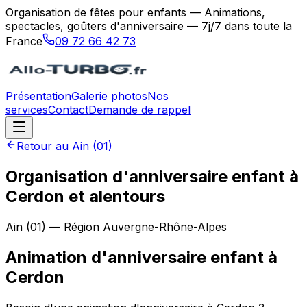
Organisation de fêtes pour enfants — Animations,
spectacles, goûters d'anniversaire — 7j/7 dans toute la
France
09 72 66 42 73
Présentation
Galerie photos
Nos
services
Contact
Demande de rappel
Retour au
Ain
(
01
)
Organisation d'anniversaire enfant à
Cerdon et alentours
Ain
(
01
) — Région
Auvergne-Rhône-Alpes
Animation d'anniversaire enfant
à
Cerdon