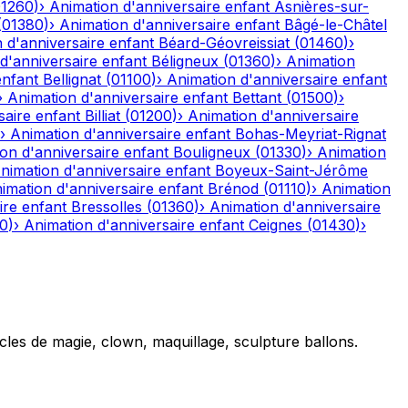
01260
)
›
Animation d'anniversaire enfant
Asnières-sur-
(
01380
)
›
Animation d'anniversaire enfant
Bâgé-le-Châtel
 d'anniversaire enfant
Béard-Géovreissiat
(
01460
)
›
d'anniversaire enfant
Béligneux
(
01360
)
›
Animation
enfant
Bellignat
(
01100
)
›
Animation d'anniversaire enfant
›
Animation d'anniversaire enfant
Bettant
(
01500
)
›
saire enfant
Billiat
(
01200
)
›
Animation d'anniversaire
›
Animation d'anniversaire enfant
Bohas-Meyriat-Rignat
on d'anniversaire enfant
Bouligneux
(
01330
)
›
Animation
nimation d'anniversaire enfant
Boyeux-Saint-Jérôme
imation d'anniversaire enfant
Brénod
(
01110
)
›
Animation
ire enfant
Bressolles
(
01360
)
›
Animation d'anniversaire
10
)
›
Animation d'anniversaire enfant
Ceignes
(
01430
)
›
cles de magie, clown, maquillage, sculpture ballons.