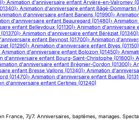
0
)
›
Animation d'anniversaire enfant
Arvière-en-Valromey
(
01340
)
›
Animation d'anniversaire enfant
Bâgé-Dommartin
Animation d'anniversaire enfant
Baneins
(
01990
)
›
Animation
tion d'anniversaire enfant
Beauregard
(
01480
)
›
Animation 
saire enfant
Belleydoux
(
01130
)
›
Animation d'anniversaire 
(
01370
)
›
Animation d'anniversaire enfant
Béréziat
(
01340
)
'anniversaire enfant
Beynost
(
01700
)
›
Animation d'anniver
ziat
(
01290
)
›
Animation d'anniversaire enfant
Blyes
(
01150
)
›
Animation d'anniversaire enfant
Bolozon
(
01450
)
›
Animati
n d'anniversaire enfant
Bourg-Saint-Christophe
(
01800
)
›
A
imation d'anniversaire enfant
Brégnier-Cordon
(
01300
)
›
An
saire enfant
Bresse Vallons
(
01340
)
›
Animation d'anniversa
iord
(
01470
)
›
Animation d'anniversaire enfant
Buellas
(
013
on d'anniversaire enfant
Certines
(
01240
)
en France, 7j/7. Anniversaires, baptêmes, mariages. Specta