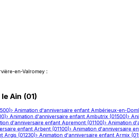
rvière-en-Valromey
:
 le
Ain
(
01
)
1500
)
›
Animation d'anniversaire enfant
Ambérieux-en-Dom
00
)
›
Animation d'anniversaire enfant
Ambutrix
(
01500
)
›
Ani
ion d'anniversaire enfant
Apremont
(
01100
)
›
Animation d'
ersaire enfant
Arbent
(
01100
)
›
Animation d'anniversaire en
nt
Argis
(
01230
)
›
Animation d'anniversaire enfant
Armix
(
01