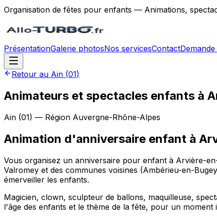
Organisation de fêtes pour enfants — Animations, spectac
Présentation
Galerie photos
Nos services
Contact
Demande 
Retour au
Ain
(
01
)
Animateurs et spectacles enfants à 
Ain
(
01
) — Région
Auvergne-Rhône-Alpes
Animation d'anniversaire enfant
à
Ar
Vous organisez un anniversaire pour enfant à Arvière-en-
Valromey et des communes voisines (Ambérieu-en-Bugey, 
émerveiller les enfants.
Magicien, clown, sculpteur de ballons, maquilleuse, spect
l'âge des enfants et le thème de la fête, pour un moment i