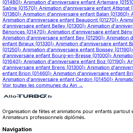
(
01480
)
›
Animation d'anniversaire enfant
Artemare
(
0151
Saône
(
01570
)
›
Animation d'anniversaire enfant
Attignat
(
(
01380
)
›
Animation d'anniversaire enfant
Balan
(
01360
)
›
Animation d'anniversaire enfant
Beaupont
(
01270
)
›
Anima
d'anniversaire enfant
Belley
(
01300
)
›
Animation d'anniver
Bénonces
(
01470
)
›
Animation d'anniversaire enfant
Bény
Animation d'anniversaire enfant
Bey
(
01290
)
›
Animation d
enfant
Birieux
(
01330
)
›
Animation d'anniversaire enfant
Bi
(
01250
)
›
Animation d'anniversaire enfant
Boissey
(
01190
)
d'anniversaire enfant
Bourg-en-Bresse
(
01000
)
›
Animatio
(
01640
)
›
Animation d'anniversaire enfant
Boz
(
01190
)
›
An
d'anniversaire enfant
Brens
(
01300
)
›
Animation d'anniver
enfant
Brion
(
01460
)
›
Animation d'anniversaire enfant
Br
Animation d'anniversaire enfant
Cerdon
(
01450
)
›
Animati
Voir toutes les communes du
Ain
→
Organisation de fêtes et animations pour enfants partout 
Animateurs professionnels diplômés.
Navigation