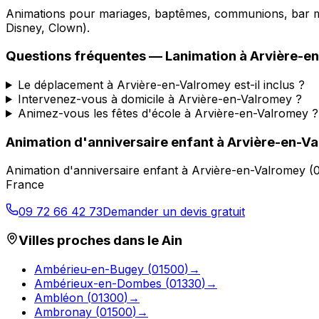
Animations pour mariages, baptêmes, communions, bar mitz
Disney, Clown).
Questions fréquentes —
Lanimation
à
Arvière-e
Le déplacement à Arvière-en-Valromey est-il inclus ?
Intervenez-vous à domicile à Arvière-en-Valromey ?
Animez-vous les fêtes d'école à Arvière-en-Valromey ?
Animation d'anniversaire enfant
à
Arvière-en-V
Animation d'anniversaire enfant
à
Arvière-en-Valromey
(
France
09 72 66 42 73
Demander un devis gratuit
Villes proches dans le
Ain
Ambérieu-en-Bugey
(
01500
)
→
Ambérieux-en-Dombes
(
01330
)
→
Ambléon
(
01300
)
→
Ambronay
(
01500
)
→