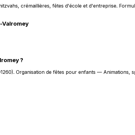
vahs, crémaillières, fêtes d'école et d'entreprise. Formu
n-Valromey
alromey
?
01260
).
Organisation de fêtes pour enfants — Animations, sp