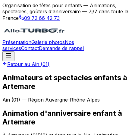
Organisation de fêtes pour enfants — Animations,
spectacles, goûters d'anniversaire — 7j/7 dans toute la
France
09 72 66 42 73
Présentation
Galerie photos
Nos
services
Contact
Demande de rappel
Retour au
Ain
(
01
)
Animateurs et spectacles enfants à
Artemare
Ain
(
01
) — Région
Auvergne-Rhône-Alpes
Animation d'anniversaire enfant
à
Artemare