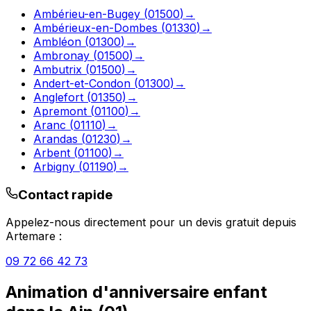
Ambérieu-en-Bugey
(
01500
)
→
Ambérieux-en-Dombes
(
01330
)
→
Ambléon
(
01300
)
→
Ambronay
(
01500
)
→
Ambutrix
(
01500
)
→
Andert-et-Condon
(
01300
)
→
Anglefort
(
01350
)
→
Apremont
(
01100
)
→
Aranc
(
01110
)
→
Arandas
(
01230
)
→
Arbent
(
01100
)
→
Arbigny
(
01190
)
→
Contact rapide
Appelez-nous directement pour un devis gratuit depuis
Artemare
:
09 72 66 42 73
Animation d'anniversaire enfant