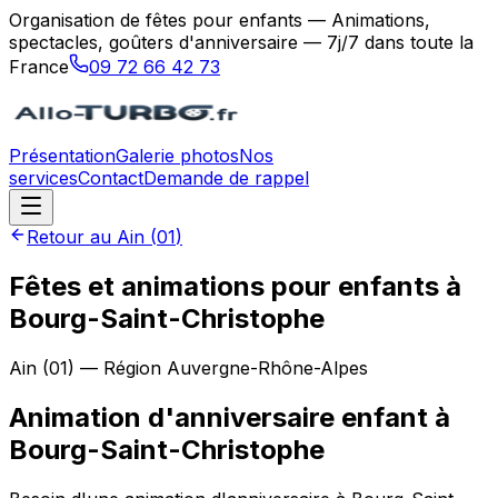
Organisation de fêtes pour enfants — Animations,
spectacles, goûters d'anniversaire — 7j/7 dans toute la
France
09 72 66 42 73
Présentation
Galerie photos
Nos
services
Contact
Demande de rappel
Retour au
Ain
(
01
)
Fêtes et animations pour enfants à
Bourg-Saint-Christophe
Ain
(
01
) — Région
Auvergne-Rhône-Alpes
Animation d'anniversaire enfant
à
Bourg-Saint-Christophe