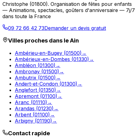
Christophe
(
01800
).
Organisation de fêtes pour enfants
— Animations, spectacles, goûters d'anniversaire — 7j/7
dans toute la France
09 72 66 42 73
Demander un devis gratuit
Villes proches dans le
Ain
Ambérieu-en-Bugey
(
01500
)
→
Ambérieux-en-Dombes
(
01330
)
→
Ambléon
(
01300
)
→
Ambronay
(
01500
)
→
Ambutrix
(
01500
)
→
Andert-et-Condon
(
01300
)
→
Anglefort
(
01350
)
→
Apremont
(
01100
)
→
Aranc
(
01110
)
→
Arandas
(
01230
)
→
Arbent
(
01100
)
→
Arbigny
(
01190
)
→
Contact rapide