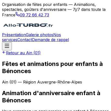
Organisation de fêtes pour enfants — Animations,
spectacles, goûters d'anniversaire — 7j/7 dans toute la
France
09 72 66 42 73
Présentation
Galerie photos
Nos
services
Contact
Demande de rappel
Retour au
Ain
(
01
)
Fêtes et animations pour enfants à
Bénonces
Ain
(
01
) — Région
Auvergne-Rhône-Alpes
Animation d'anniversaire enfant
à
Bénonces