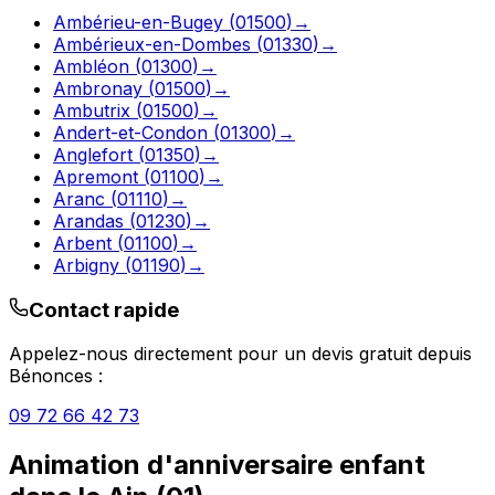
Ambérieu-en-Bugey
(
01500
)
→
Ambérieux-en-Dombes
(
01330
)
→
Ambléon
(
01300
)
→
Ambronay
(
01500
)
→
Ambutrix
(
01500
)
→
Andert-et-Condon
(
01300
)
→
Anglefort
(
01350
)
→
Apremont
(
01100
)
→
Aranc
(
01110
)
→
Arandas
(
01230
)
→
Arbent
(
01100
)
→
Arbigny
(
01190
)
→
Contact rapide
Appelez-nous directement pour un devis gratuit depuis
Bénonces
:
09 72 66 42 73
Animation d'anniversaire enfant