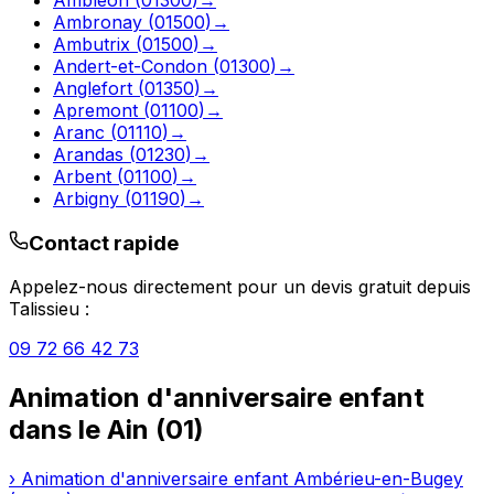
Ambronay
(
01500
)
→
Ambutrix
(
01500
)
→
Andert-et-Condon
(
01300
)
→
Anglefort
(
01350
)
→
Apremont
(
01100
)
→
Aranc
(
01110
)
→
Arandas
(
01230
)
→
Arbent
(
01100
)
→
Arbigny
(
01190
)
→
Contact rapide
Appelez-nous directement pour un devis gratuit depuis
Talissieu
:
09 72 66 42 73
Animation d'anniversaire enfant
dans le
Ain
(
01
)
›
Animation d'anniversaire enfant
Ambérieu-en-Bugey