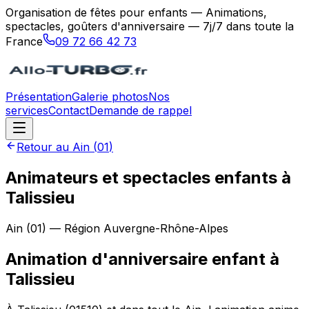
Organisation de fêtes pour enfants — Animations,
spectacles, goûters d'anniversaire — 7j/7 dans toute la
France
09 72 66 42 73
Présentation
Galerie photos
Nos
services
Contact
Demande de rappel
Retour au
Ain
(
01
)
Animateurs et spectacles enfants à
Talissieu
Ain
(
01
) — Région
Auvergne-Rhône-Alpes
Animation d'anniversaire enfant
à
Talissieu