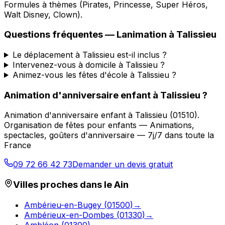
Formules à thèmes (Pirates, Princesse, Super Héros,
Walt Disney, Clown).
Questions fréquentes —
Lanimation
à
Talissieu
Le déplacement à Talissieu est-il inclus ?
Intervenez-vous à domicile à Talissieu ?
Animez-vous les fêtes d'école à Talissieu ?
Animation d'anniversaire enfant
à
Talissieu
?
Animation d'anniversaire enfant
à
Talissieu
(
01510
).
Organisation de fêtes pour enfants — Animations,
spectacles, goûters d'anniversaire — 7j/7 dans toute la
France
09 72 66 42 73
Demander un devis gratuit
Villes proches dans le
Ain
Ambérieu-en-Bugey
(
01500
)
→
Ambérieux-en-Dombes
(
01330
)
→
Ambléon
(
01300
)
→