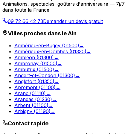
Animations, spectacles, goûters d'anniversaire — 7j/7
dans toute la France
09 72 66 42 73
Demander un devis gratuit
Villes proches dans le
Ain
Ambérieu-en-Bugey
(
01500
)
→
Ambérieux-en-Dombes
(
01330
)
→
Ambléon
(
01300
)
→
Ambronay
(
01500
)
→
Ambutrix
(
01500
)
→
Andert-et-Condon
(
01300
)
→
Anglefort
(
01350
)
→
Apremont
(
01100
)
→
Aranc
(
01110
)
→
Arandas
(
01230
)
→
Arbent
(
01100
)
→
Arbigny
(
01190
)
→
Contact rapide