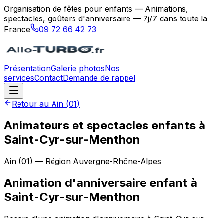
Organisation de fêtes pour enfants — Animations,
spectacles, goûters d'anniversaire — 7j/7 dans toute la
France
09 72 66 42 73
Présentation
Galerie photos
Nos
services
Contact
Demande de rappel
Retour au
Ain
(
01
)
Animateurs et spectacles enfants à
Saint-Cyr-sur-Menthon
Ain
(
01
) — Région
Auvergne-Rhône-Alpes
Animation d'anniversaire enfant
à
Saint-Cyr-sur-Menthon