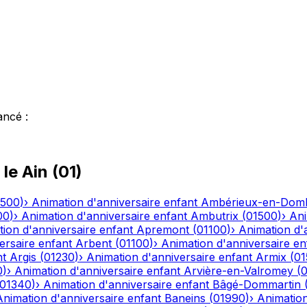
ancé
:
 le
Ain
(
01
)
1500
)
›
Animation d'anniversaire enfant
Ambérieux-en-Dom
00
)
›
Animation d'anniversaire enfant
Ambutrix
(
01500
)
›
Ani
ion d'anniversaire enfant
Apremont
(
01100
)
›
Animation d'
ersaire enfant
Arbent
(
01100
)
›
Animation d'anniversaire en
nt
Argis
(
01230
)
›
Animation d'anniversaire enfant
Armix
(
01
0
)
›
Animation d'anniversaire enfant
Arvière-en-Valromey
(
01340
)
›
Animation d'anniversaire enfant
Bâgé-Dommartin
Animation d'anniversaire enfant
Baneins
(
01990
)
›
Animation