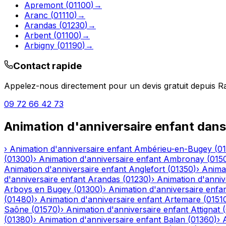
Apremont
(
01100
)
→
Aranc
(
01110
)
→
Arandas
(
01230
)
→
Arbent
(
01100
)
→
Arbigny
(
01190
)
→
Contact rapide
Appelez-nous directement pour un devis gratuit depuis
R
09 72 66 42 73
Animation d'anniversaire enfant
dans
›
Animation d'anniversaire enfant
Ambérieu-en-Bugey
(
0
(
01300
)
›
Animation d'anniversaire enfant
Ambronay
(
015
Animation d'anniversaire enfant
Anglefort
(
01350
)
›
Animat
d'anniversaire enfant
Arandas
(
01230
)
›
Animation d'anniv
Arboys en Bugey
(
01300
)
›
Animation d'anniversaire enfa
(
01480
)
›
Animation d'anniversaire enfant
Artemare
(
0151
Saône
(
01570
)
›
Animation d'anniversaire enfant
Attignat
(
(
01380
)
›
Animation d'anniversaire enfant
Balan
(
01360
)
›