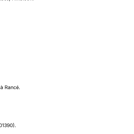
 à Rancé.
(01390).