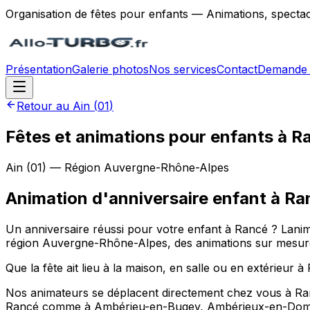
Organisation de fêtes pour enfants — Animations, spectac
Présentation
Galerie photos
Nos services
Contact
Demande 
Retour au
Ain
(
01
)
Fêtes et animations pour enfants à R
Ain
(
01
) — Région
Auvergne-Rhône-Alpes
Animation d'anniversaire enfant
à
Ra
Un anniversaire réussi pour votre enfant à Rancé ? Lan
région Auvergne-Rhône-Alpes, des animations sur mesure : 
Que la fête ait lieu à la maison, en salle ou en extérieur à
Nos animateurs se déplacent directement chez vous à Rancé
Rancé comme à Ambérieu-en-Bugey, Ambérieux-en-Dom