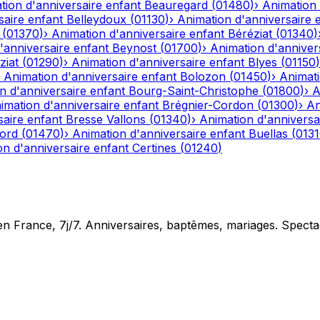
tion d'anniversaire enfant
Beauregard
(
01480
)
›
Animation 
saire enfant
Belleydoux
(
01130
)
›
Animation d'anniversaire 
(
01370
)
›
Animation d'anniversaire enfant
Béréziat
(
01340
)
'anniversaire enfant
Beynost
(
01700
)
›
Animation d'anniver
ziat
(
01290
)
›
Animation d'anniversaire enfant
Blyes
(
01150
)
›
Animation d'anniversaire enfant
Bolozon
(
01450
)
›
Animati
n d'anniversaire enfant
Bourg-Saint-Christophe
(
01800
)
›
A
imation d'anniversaire enfant
Brégnier-Cordon
(
01300
)
›
An
saire enfant
Bresse Vallons
(
01340
)
›
Animation d'anniversa
iord
(
01470
)
›
Animation d'anniversaire enfant
Buellas
(
013
on d'anniversaire enfant
Certines
(
01240
)
en France, 7j/7. Anniversaires, baptêmes, mariages. Specta