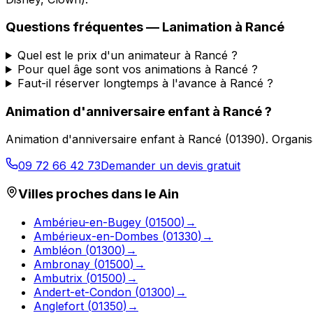
Questions fréquentes —
Lanimation
à
Rancé
Quel est le prix d'un animateur à Rancé ?
Pour quel âge sont vos animations à Rancé ?
Faut-il réserver longtemps à l'avance à Rancé ?
Animation d'anniversaire enfant
à
Rancé
?
Animation d'anniversaire enfant
à
Rancé
(
01390
).
Organis
09 72 66 42 73
Demander un devis gratuit
Villes proches dans le
Ain
Ambérieu-en-Bugey
(
01500
)
→
Ambérieux-en-Dombes
(
01330
)
→
Ambléon
(
01300
)
→
Ambronay
(
01500
)
→
Ambutrix
(
01500
)
→
Andert-et-Condon
(
01300
)
→
Anglefort
(
01350
)
→