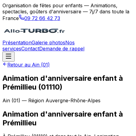
Organisation de fêtes pour enfants — Animations,
spectacles, goûters d'anniversaire — 7j/7 dans toute la
France
09 72 66 42 73
Présentation
Galerie photos
Nos
services
Contact
Demande de rappel
Retour au
Ain
(
01
)
Animation d'anniversaire enfant à
Prémillieu (01110)
Ain
(
01
) — Région
Auvergne-Rhône-Alpes
Animation d'anniversaire enfant
à
Prémillieu