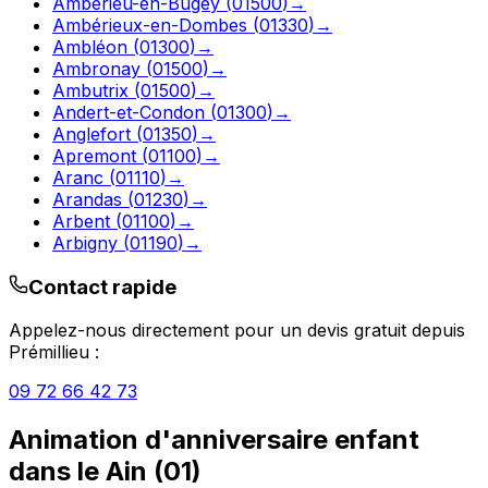
Ambérieu-en-Bugey
(
01500
)
→
Ambérieux-en-Dombes
(
01330
)
→
Ambléon
(
01300
)
→
Ambronay
(
01500
)
→
Ambutrix
(
01500
)
→
Andert-et-Condon
(
01300
)
→
Anglefort
(
01350
)
→
Apremont
(
01100
)
→
Aranc
(
01110
)
→
Arandas
(
01230
)
→
Arbent
(
01100
)
→
Arbigny
(
01190
)
→
Contact rapide
Appelez-nous directement pour un devis gratuit depuis
Prémillieu
:
09 72 66 42 73
Animation d'anniversaire enfant
dans le
Ain
(
01
)