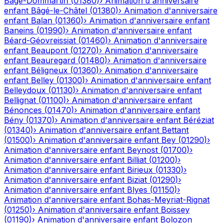
Bâgé-Dommartin
(
01380
)
›
Animation d'anniversaire
enfant
Bâgé-le-Châtel
(
01380
)
›
Animation d'anniversaire
enfant
Balan
(
01360
)
›
Animation d'anniversaire enfant
Baneins
(
01990
)
›
Animation d'anniversaire enfant
Béard-Géovreissiat
(
01460
)
›
Animation d'anniversaire
enfant
Beaupont
(
01270
)
›
Animation d'anniversaire
enfant
Beauregard
(
01480
)
›
Animation d'anniversaire
enfant
Béligneux
(
01360
)
›
Animation d'anniversaire
enfant
Belley
(
01300
)
›
Animation d'anniversaire enfant
Belleydoux
(
01130
)
›
Animation d'anniversaire enfant
Bellignat
(
01100
)
›
Animation d'anniversaire enfant
Bénonces
(
01470
)
›
Animation d'anniversaire enfant
Bény
(
01370
)
›
Animation d'anniversaire enfant
Béréziat
(
01340
)
›
Animation d'anniversaire enfant
Bettant
(
01500
)
›
Animation d'anniversaire enfant
Bey
(
01290
)
›
Animation d'anniversaire enfant
Beynost
(
01700
)
›
Animation d'anniversaire enfant
Billiat
(
01200
)
›
Animation d'anniversaire enfant
Birieux
(
01330
)
›
Animation d'anniversaire enfant
Biziat
(
01290
)
›
Animation d'anniversaire enfant
Blyes
(
01150
)
›
Animation d'anniversaire enfant
Bohas-Meyriat-Rignat
(
01250
)
›
Animation d'anniversaire enfant
Boissey
(
01190
)
›
Animation d'anniversaire enfant
Bolozon