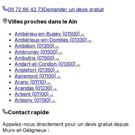
09 72 66 42 73
Demander un devis gratuit
Villes proches dans le
Ain
Ambérieu-en-Bugey
(
01500
)
→
Ambérieux-en-Dombes
(
01330
)
→
Ambléon
(
01300
)
→
Ambronay
(
01500
)
→
Ambutrix
(
01500
)
→
Andert-et-Condon
(
01300
)
→
Anglefort
(
01350
)
→
Apremont
(
01100
)
→
Aranc
(
01110
)
→
Arandas
(
01230
)
→
Arbent
(
01100
)
→
Arbigny
(
01190
)
→
Contact rapide
Appelez-nous directement pour un devis gratuit depuis
Murs-et-Gélignieux
: