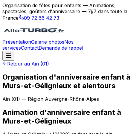
Organisation de fêtes pour enfants — Animations,
spectacles, goûters d'anniversaire — 7j/7 dans toute la
France
09 72 66 42 73
Présentation
Galerie photos
Nos
services
Contact
Demande de rappel
Retour au
Ain
(
01
)
Organisation d'anniversaire enfant à
Murs-et-Gélignieux et alentours
Ain
(
01
) — Région
Auvergne-Rhône-Alpes
Animation d'anniversaire enfant
à
Murs-et-Gélignieux