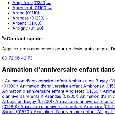
Anglefort
(
01350
)
→
Apremont
(
01100
)
→
Aranc
(
01110
)
→
Arandas
(
01230
)
→
Arbent
(
01100
)
→
Arbigny
(
01190
)
→
Contact rapide
Appelez-nous directement pour un devis gratuit depuis
D
09 72 66 42 73
Animation d'anniversaire enfant
dans
›
Animation d'anniversaire enfant
Ambérieu-en-Bugey
(
0
(
01300
)
›
Animation d'anniversaire enfant
Ambronay
(
015
Animation d'anniversaire enfant
Anglefort
(
01350
)
›
Animat
d'anniversaire enfant
Arandas
(
01230
)
›
Animation d'anniv
Arboys en Bugey
(
01300
)
›
Animation d'anniversaire enfa
(
01480
)
›
Animation d'anniversaire enfant
Artemare
(
0151
Saône
(
01570
)
›
Animation d'anniversaire enfant
Attignat
(