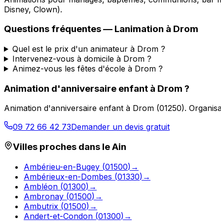
Disney, Clown).
Questions fréquentes —
Lanimation
à
Drom
Quel est le prix d'un animateur à Drom ?
Intervenez-vous à domicile à Drom ?
Animez-vous les fêtes d'école à Drom ?
Animation d'anniversaire enfant
à
Drom
?
Animation d'anniversaire enfant
à
Drom
(
01250
).
Organisa
09 72 66 42 73
Demander un devis gratuit
Villes proches dans le
Ain
Ambérieu-en-Bugey
(
01500
)
→
Ambérieux-en-Dombes
(
01330
)
→
Ambléon
(
01300
)
→
Ambronay
(
01500
)
→
Ambutrix
(
01500
)
→
Andert-et-Condon
(
01300
)
→