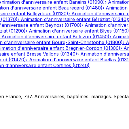
Animation d'anniversaire enfant
Baneins
(
01990
)
›
Animation
tion d'anniversaire enfant
Beauregard
(
01480
)
›
Animation 
saire enfant
Belleydoux
(
01130
)
›
Animation d'anniversaire 
(
01370
)
›
Animation d'anniversaire enfant
Béréziat
(
01340
)
'anniversaire enfant
Beynost
(
01700
)
›
Animation d'anniver
ziat
(
01290
)
›
Animation d'anniversaire enfant
Blyes
(
01150
)
›
Animation d'anniversaire enfant
Bolozon
(
01450
)
›
Animati
n d'anniversaire enfant
Bourg-Saint-Christophe
(
01800
)
›
A
imation d'anniversaire enfant
Brégnier-Cordon
(
01300
)
›
An
saire enfant
Bresse Vallons
(
01340
)
›
Animation d'anniversa
iord
(
01470
)
›
Animation d'anniversaire enfant
Buellas
(
013
on d'anniversaire enfant
Certines
(
01240
)
en France, 7j/7. Anniversaires, baptêmes, mariages. Specta