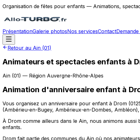
Organisation de fêtes pour enfants — Animations, spectac
Présentation
Galerie photos
Nos services
Contact
Demande 
Retour au
Ain
(
01
)
Animateurs et spectacles enfants à 
Ain
(
01
) — Région
Auvergne-Rhône-Alpes
Animation d'anniversaire enfant
à
Dr
Vous organisez un anniversaire pour enfant à Drom (0125
(Ambérieu-en-Bugey, Ambérieux-en-Dombes, Ambléon), dans
À Drom comme ailleurs dans le Ain, nous animons aussi bi
enfants.
Drom fait partie des communes du Ain où nos animateurs 