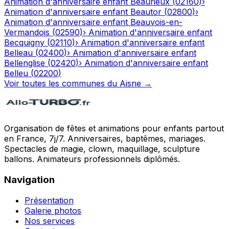
Animation d'anniversaire enfant
Beaurieux
(
02160
)
›
Animation d'anniversaire enfant
Beautor
(
02800
)
›
Animation d'anniversaire enfant
Beauvois-en-
Vermandois
(
02590
)
›
Animation d'anniversaire enfant
Becquigny
(
02110
)
›
Animation d'anniversaire enfant
Belleau
(
02400
)
›
Animation d'anniversaire enfant
Bellenglise
(
02420
)
›
Animation d'anniversaire enfant
Belleu
(
02200
)
Voir toutes les communes du
Aisne
→
Organisation de fêtes et animations pour enfants partout
en France, 7j/7. Anniversaires, baptêmes, mariages.
Spectacles de magie, clown, maquillage, sculpture
ballons. Animateurs professionnels diplômés.
Navigation
Présentation
Galerie photos
Nos services