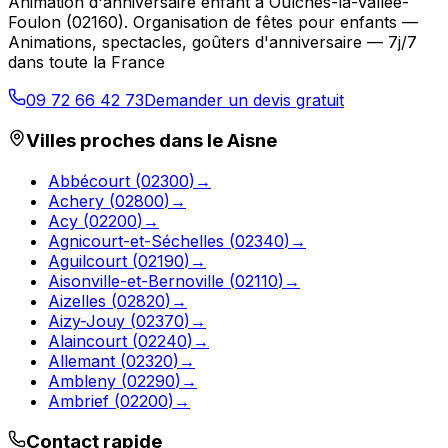
Animation d'anniversaire enfant
à
Oulches-la-Vallée-
Foulon
(
02160
).
Organisation de fêtes pour enfants —
Animations, spectacles, goûters d'anniversaire — 7j/7
dans toute la France
09 72 66 42 73
Demander un devis gratuit
Villes proches dans le
Aisne
Abbécourt
(
02300
)
→
Achery
(
02800
)
→
Acy
(
02200
)
→
Agnicourt-et-Séchelles
(
02340
)
→
Aguilcourt
(
02190
)
→
Aisonville-et-Bernoville
(
02110
)
→
Aizelles
(
02820
)
→
Aizy-Jouy
(
02370
)
→
Alaincourt
(
02240
)
→
Allemant
(
02320
)
→
Ambleny
(
02290
)
→
Ambrief
(
02200
)
→
Contact rapide