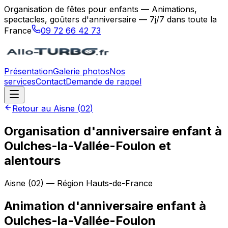
Organisation de fêtes pour enfants — Animations,
spectacles, goûters d'anniversaire — 7j/7 dans toute la
France
09 72 66 42 73
Présentation
Galerie photos
Nos
services
Contact
Demande de rappel
Retour au
Aisne
(
02
)
Organisation d'anniversaire enfant à
Oulches-la-Vallée-Foulon et
alentours
Aisne
(
02
) — Région
Hauts-de-France
Animation d'anniversaire enfant
à
Oulches-la-Vallée-Foulon