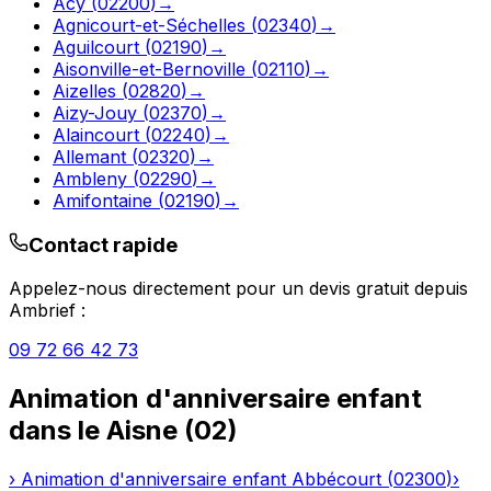
Acy
(
02200
)
→
Agnicourt-et-Séchelles
(
02340
)
→
Aguilcourt
(
02190
)
→
Aisonville-et-Bernoville
(
02110
)
→
Aizelles
(
02820
)
→
Aizy-Jouy
(
02370
)
→
Alaincourt
(
02240
)
→
Allemant
(
02320
)
→
Ambleny
(
02290
)
→
Amifontaine
(
02190
)
→
Contact rapide
Appelez-nous directement pour un devis gratuit depuis
Ambrief
:
09 72 66 42 73
Animation d'anniversaire enfant
dans le
Aisne
(
02
)
›
Animation d'anniversaire enfant
Abbécourt
(
02300
)
›