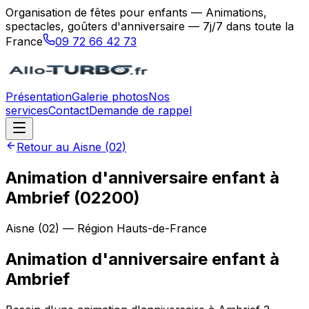
Organisation de fêtes pour enfants — Animations,
spectacles, goûters d'anniversaire — 7j/7 dans toute la
France
09 72 66 42 73
Présentation
Galerie photos
Nos
services
Contact
Demande de rappel
Retour au
Aisne
(
02
)
Animation d'anniversaire enfant à
Ambrief (02200)
Aisne
(
02
) — Région
Hauts-de-France
Animation d'anniversaire enfant
à
Ambrief