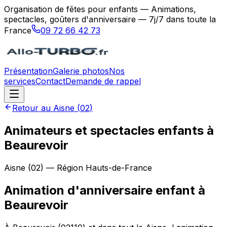
Organisation de fêtes pour enfants — Animations,
spectacles, goûters d'anniversaire — 7j/7 dans toute la
France
09 72 66 42 73
Présentation
Galerie photos
Nos
services
Contact
Demande de rappel
Retour au
Aisne
(
02
)
Animateurs et spectacles enfants à
Beaurevoir
Aisne
(
02
) — Région
Hauts-de-France
Animation d'anniversaire enfant
à
Beaurevoir