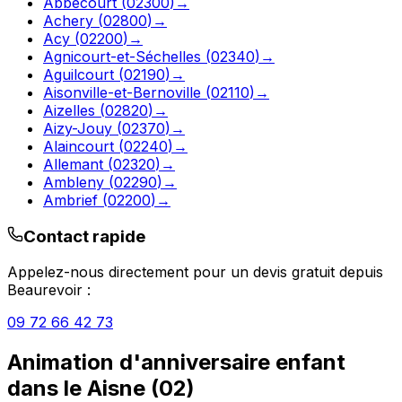
Abbécourt
(
02300
)
→
Achery
(
02800
)
→
Acy
(
02200
)
→
Agnicourt-et-Séchelles
(
02340
)
→
Aguilcourt
(
02190
)
→
Aisonville-et-Bernoville
(
02110
)
→
Aizelles
(
02820
)
→
Aizy-Jouy
(
02370
)
→
Alaincourt
(
02240
)
→
Allemant
(
02320
)
→
Ambleny
(
02290
)
→
Ambrief
(
02200
)
→
Contact rapide
Appelez-nous directement pour un devis gratuit depuis
Beaurevoir
:
09 72 66 42 73
Animation d'anniversaire enfant
dans le
Aisne
(
02
)