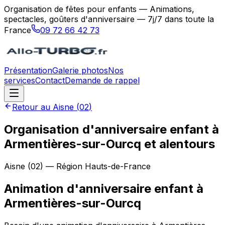
Organisation de fêtes pour enfants — Animations,
spectacles, goûters d'anniversaire — 7j/7 dans toute la
France
09 72 66 42 73
Présentation
Galerie photos
Nos
services
Contact
Demande de rappel
Retour au
Aisne
(
02
)
Organisation d'anniversaire enfant à
Armentières-sur-Ourcq et alentours
Aisne
(
02
) — Région
Hauts-de-France
Animation d'anniversaire enfant
à
Armentières-sur-Ourcq