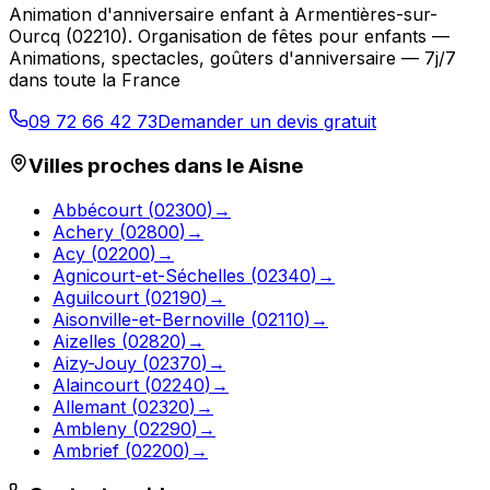
Animation d'anniversaire enfant
à
Armentières-sur-
Ourcq
(
02210
).
Organisation de fêtes pour enfants —
Animations, spectacles, goûters d'anniversaire — 7j/7
dans toute la France
09 72 66 42 73
Demander un devis gratuit
Villes proches dans le
Aisne
Abbécourt
(
02300
)
→
Achery
(
02800
)
→
Acy
(
02200
)
→
Agnicourt-et-Séchelles
(
02340
)
→
Aguilcourt
(
02190
)
→
Aisonville-et-Bernoville
(
02110
)
→
Aizelles
(
02820
)
→
Aizy-Jouy
(
02370
)
→
Alaincourt
(
02240
)
→
Allemant
(
02320
)
→
Ambleny
(
02290
)
→
Ambrief
(
02200
)
→