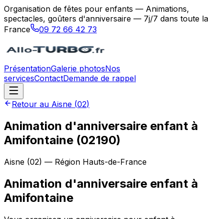
Organisation de fêtes pour enfants — Animations,
spectacles, goûters d'anniversaire — 7j/7 dans toute la
France
09 72 66 42 73
Présentation
Galerie photos
Nos
services
Contact
Demande de rappel
Retour au
Aisne
(
02
)
Animation d'anniversaire enfant à
Amifontaine (02190)
Aisne
(
02
) — Région
Hauts-de-France
Animation d'anniversaire enfant
à
Amifontaine