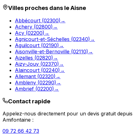
Villes proches dans le
Aisne
Abbécourt
(
02300
)
→
Achery
(
02800
)
→
Acy
(
02200
)
→
Agnicourt-et-Séchelles
(
02340
)
→
Aguilcourt
(
02190
)
→
Aisonville-et-Bernoville
(
02110
)
→
Aizelles
(
02820
)
→
Aizy-Jouy
(
02370
)
→
Alaincourt
(
02240
)
→
Allemant
(
02320
)
→
Ambleny
(
02290
)
→
Ambrief
(
02200
)
→
Contact rapide
Appelez-nous directement pour un devis gratuit depuis
Amifontaine
:
09 72 66 42 73