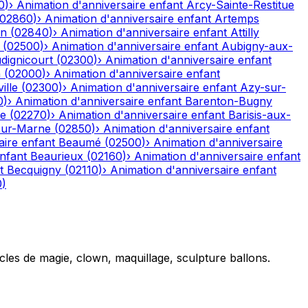
0
)
›
Animation d'anniversaire enfant
Arcy-Sainte-Restitue
02860
)
›
Animation d'anniversaire enfant
Artemps
on
(
02840
)
›
Animation d'anniversaire enfant
Attilly
(
02500
)
›
Animation d'anniversaire enfant
Aubigny-aux-
dignicourt
(
02300
)
›
Animation d'anniversaire enfant
n
(
02000
)
›
Animation d'anniversaire enfant
ille
(
02300
)
›
Animation d'anniversaire enfant
Azy-sur-
0
)
›
Animation d'anniversaire enfant
Barenton-Bugny
re
(
02270
)
›
Animation d'anniversaire enfant
Barisis-aux-
sur-Marne
(
02850
)
›
Animation d'anniversaire enfant
aire enfant
Beaumé
(
02500
)
›
Animation d'anniversaire
nfant
Beaurieux
(
02160
)
›
Animation d'anniversaire enfant
t
Becquigny
(
02110
)
›
Animation d'anniversaire enfant
0
)
cles de magie, clown, maquillage, sculpture ballons.