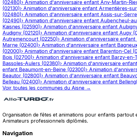
(
02480
)
›
Animation d'anniversaire enfant
Any-Martin-Rie
(
02130
)
›
Animation d'anniversaire enfant
Armentières-su
(
02480
)
›
Animation d'anniversaire enfant
Assis-sur-Serre
(
02490
)
›
Animation d'anniversaire enfant
Aubencheul-au
Kaisnes
(
02590
)
›
Animation d'anniversaire enfant
Aubign
Audigny
(
02120
)
›
Animation d'anniversaire enfant
Augy
(
Autremencourt
(
02250
)
›
Animation d'anniversaire enfant
Marne
(
02400
)
›
Animation d'anniversaire enfant
Bagneu
(
02000
)
›
Animation d'anniversaire enfant
Barenton-Cel
(
Bois
(
02700
)
›
Animation d'anniversaire enfant
Barzy-en-
Bassoles-Aulers
(
02380
)
›
Animation d'anniversaire enfan
enfant
Beaumont-en-Beine
(
02300
)
›
Animation d'annivers
Beautor
(
02800
)
›
Animation d'anniversaire enfant
Beauvo
Belleau
(
02400
)
›
Animation d'anniversaire enfant
Bellengl
Voir toutes les communes du
Aisne
→
Organisation de fêtes et animations pour enfants partout 
Animateurs professionnels diplômés.
Navigation