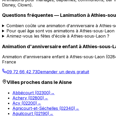
Disney, Clown).
Questions fréquentes —
Lanimation
à
Athies-so
Combien coûte une animation d'anniversaire à Athies-
Pour quel âge sont vos animations à Athies-sous-Laon 
Animez-vous les fêtes d'école à Athies-sous-Laon ?
Animation d'anniversaire enfant
à
Athies-sous-
Animation d'anniversaire enfant
à
Athies-sous-Laon
(
028
France
09 72 66 42 73
Demander un devis gratuit
Villes proches dans le
Aisne
Abbécourt
(
02300
)
→
Achery
(
02800
)
→
Acy
(
02200
)
→
Agnicourt-et-Séchelles
(
02340
)
→
Aguilcourt
(
02190
)
→