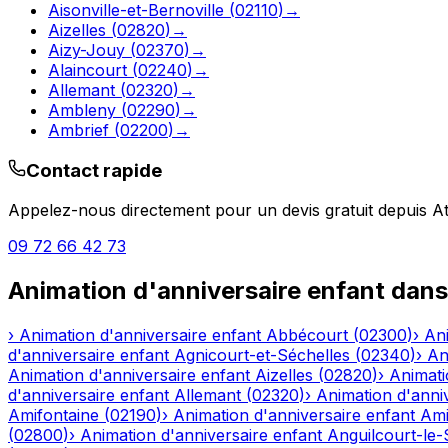
Aisonville-et-Bernoville
(
02110
)
→
Aizelles
(
02820
)
→
Aizy-Jouy
(
02370
)
→
Alaincourt
(
02240
)
→
Allemant
(
02320
)
→
Ambleny
(
02290
)
→
Ambrief
(
02200
)
→
Contact rapide
Appelez-nous directement pour un devis gratuit depuis
A
09 72 66 42 73
Animation d'anniversaire enfant
dans
›
Animation d'anniversaire enfant
Abbécourt
(
02300
)
›
Ani
d'anniversaire enfant
Agnicourt-et-Séchelles
(
02340
)
›
An
Animation d'anniversaire enfant
Aizelles
(
02820
)
›
Animati
d'anniversaire enfant
Allemant
(
02320
)
›
Animation d'anni
Amifontaine
(
02190
)
›
Animation d'anniversaire enfant
Am
(
02800
)
›
Animation d'anniversaire enfant
Anguilcourt-le-