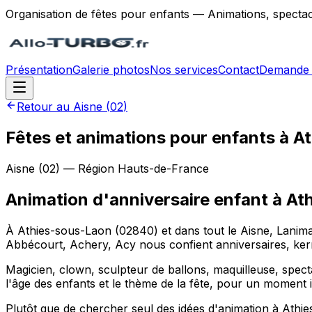
Organisation de fêtes pour enfants — Animations, spectac
Présentation
Galerie photos
Nos services
Contact
Demande 
Retour au
Aisne
(
02
)
Fêtes et animations pour enfants à A
Aisne
(
02
) — Région
Hauts-de-France
Animation d'anniversaire enfant
à
At
À Athies-sous-Laon (02840) et dans tout le Aisne, Lanima
Abbécourt, Achery, Acy nous confient anniversaires, ke
Magicien, clown, sculpteur de ballons, maquilleuse, spect
l'âge des enfants et le thème de la fête, pour un moment i
Plutôt que de chercher seul des idées d'animation à Athi