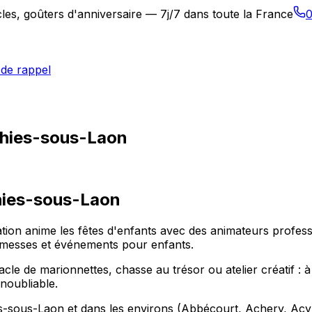
les, goûters d'anniversaire — 7j/7 dans toute la France
0
de rappel
thies-sous-Laon
hies-sous-Laon
tion anime les fêtes d'enfants avec des animateurs profes
rmesses et événements pour enfants.
acle de marionnettes, chasse au trésor ou atelier créatif 
noubliable.
es-sous-Laon et dans les environs (Abbécourt, Achery, Acy)