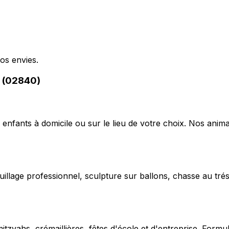
os envies.
n (02840)
 enfants à domicile ou sur le lieu de votre choix. Nos anima
uillage professionnel, sculpture sur ballons, chasse au trés
vahs, crémaillières, fêtes d'école et d'entreprise. Formu