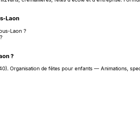
us-Laon
sous-Laon ?
?
Laon
?
40
).
Organisation de fêtes pour enfants — Animations, spec