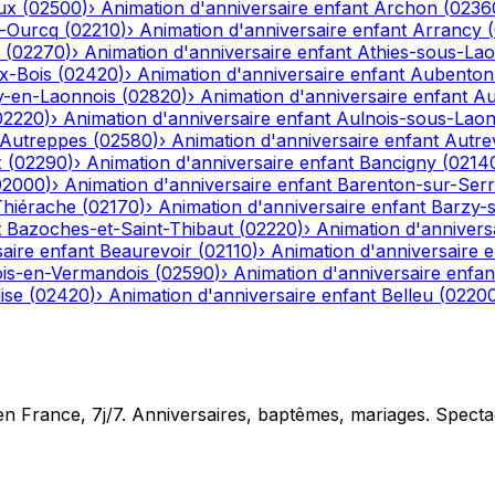
ux
(
02500
)
›
Animation d'anniversaire enfant
Archon
(
0236
r-Ourcq
(
02210
)
›
Animation d'anniversaire enfant
Arrancy
(
(
02270
)
›
Animation d'anniversaire enfant
Athies-sous-La
x-Bois
(
02420
)
›
Animation d'anniversaire enfant
Aubenton
y-en-Laonnois
(
02820
)
›
Animation d'anniversaire enfant
Au
02220
)
›
Animation d'anniversaire enfant
Aulnois-sous-Lao
Autreppes
(
02580
)
›
Animation d'anniversaire enfant
Autrev
x
(
02290
)
›
Animation d'anniversaire enfant
Bancigny
(
0214
02000
)
›
Animation d'anniversaire enfant
Barenton-sur-Ser
Thiérache
(
02170
)
›
Animation d'anniversaire enfant
Barzy-
t
Bazoches-et-Saint-Thibaut
(
02220
)
›
Animation d'annivers
aire enfant
Beaurevoir
(
02110
)
›
Animation d'anniversaire e
is-en-Vermandois
(
02590
)
›
Animation d'anniversaire enfan
ise
(
02420
)
›
Animation d'anniversaire enfant
Belleu
(
0220
en France, 7j/7. Anniversaires, baptêmes, mariages. Specta