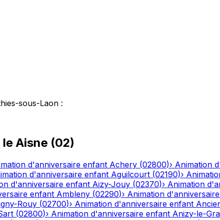
thies-sous-Laon
:
 le
Aisne
(
02
)
mation d'anniversaire enfant
Achery
(
02800
)
›
Animation d
imation d'anniversaire enfant
Aguilcourt
(
02190
)
›
Animatio
on d'anniversaire enfant
Aizy-Jouy
(
02370
)
›
Animation d'a
versaire enfant
Ambleny
(
02290
)
›
Animation d'anniversaire
igny-Rouy
(
02700
)
›
Animation d'anniversaire enfant
Ancien
Sart
(
02800
)
›
Animation d'anniversaire enfant
Anizy-le-Gr