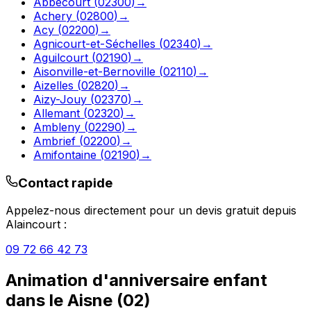
Abbécourt
(
02300
)
→
Achery
(
02800
)
→
Acy
(
02200
)
→
Agnicourt-et-Séchelles
(
02340
)
→
Aguilcourt
(
02190
)
→
Aisonville-et-Bernoville
(
02110
)
→
Aizelles
(
02820
)
→
Aizy-Jouy
(
02370
)
→
Allemant
(
02320
)
→
Ambleny
(
02290
)
→
Ambrief
(
02200
)
→
Amifontaine
(
02190
)
→
Contact rapide
Appelez-nous directement pour un devis gratuit depuis
Alaincourt
:
09 72 66 42 73
Animation d'anniversaire enfant
dans le
Aisne
(
02
)