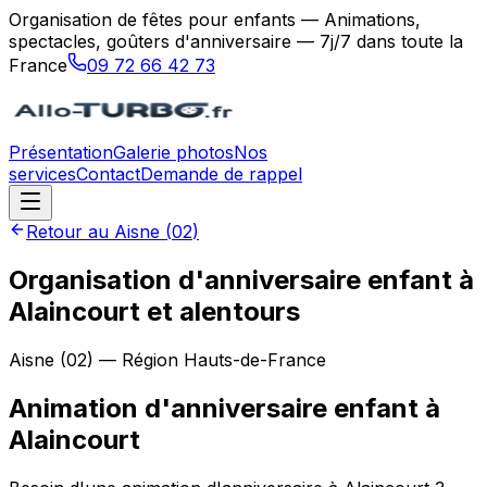
Organisation de fêtes pour enfants — Animations,
spectacles, goûters d'anniversaire — 7j/7 dans toute la
France
09 72 66 42 73
Présentation
Galerie photos
Nos
services
Contact
Demande de rappel
Retour au
Aisne
(
02
)
Organisation d'anniversaire enfant à
Alaincourt et alentours
Aisne
(
02
) — Région
Hauts-de-France
Animation d'anniversaire enfant
à
Alaincourt