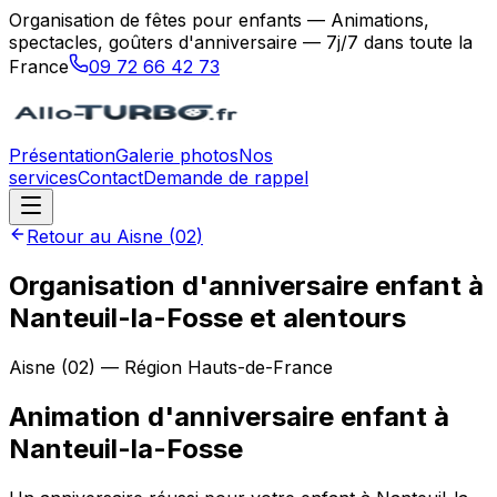
Organisation de fêtes pour enfants — Animations,
spectacles, goûters d'anniversaire — 7j/7 dans toute la
France
09 72 66 42 73
Présentation
Galerie photos
Nos
services
Contact
Demande de rappel
Retour au
Aisne
(
02
)
Organisation d'anniversaire enfant à
Nanteuil-la-Fosse et alentours
Aisne
(
02
) — Région
Hauts-de-France
Animation d'anniversaire enfant
à
Nanteuil-la-Fosse