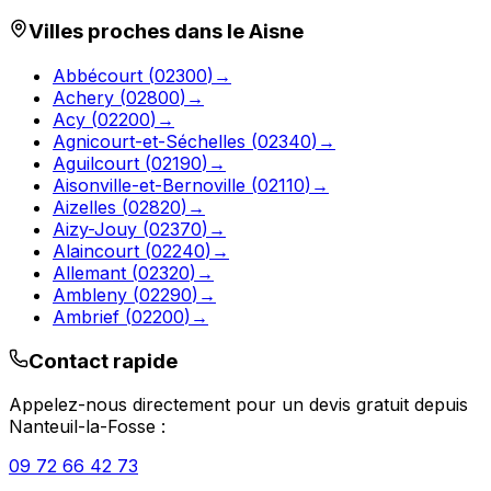
Villes proches dans le
Aisne
Abbécourt
(
02300
)
→
Achery
(
02800
)
→
Acy
(
02200
)
→
Agnicourt-et-Séchelles
(
02340
)
→
Aguilcourt
(
02190
)
→
Aisonville-et-Bernoville
(
02110
)
→
Aizelles
(
02820
)
→
Aizy-Jouy
(
02370
)
→
Alaincourt
(
02240
)
→
Allemant
(
02320
)
→
Ambleny
(
02290
)
→
Ambrief
(
02200
)
→
Contact rapide
Appelez-nous directement pour un devis gratuit depuis
Nanteuil-la-Fosse
:
09 72 66 42 73