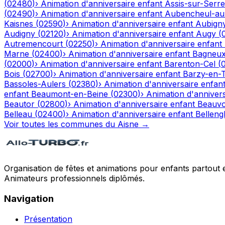
(
02480
)
›
Animation d'anniversaire enfant
Assis-sur-Serre
(
02490
)
›
Animation d'anniversaire enfant
Aubencheul-au
Kaisnes
(
02590
)
›
Animation d'anniversaire enfant
Aubign
Audigny
(
02120
)
›
Animation d'anniversaire enfant
Augy
(
Autremencourt
(
02250
)
›
Animation d'anniversaire enfant
Marne
(
02400
)
›
Animation d'anniversaire enfant
Bagneu
(
02000
)
›
Animation d'anniversaire enfant
Barenton-Cel
(
Bois
(
02700
)
›
Animation d'anniversaire enfant
Barzy-en-
Bassoles-Aulers
(
02380
)
›
Animation d'anniversaire enfan
enfant
Beaumont-en-Beine
(
02300
)
›
Animation d'annivers
Beautor
(
02800
)
›
Animation d'anniversaire enfant
Beauvo
Belleau
(
02400
)
›
Animation d'anniversaire enfant
Bellengl
Voir toutes les communes du
Aisne
→
Organisation de fêtes et animations pour enfants partout 
Animateurs professionnels diplômés.
Navigation
Présentation