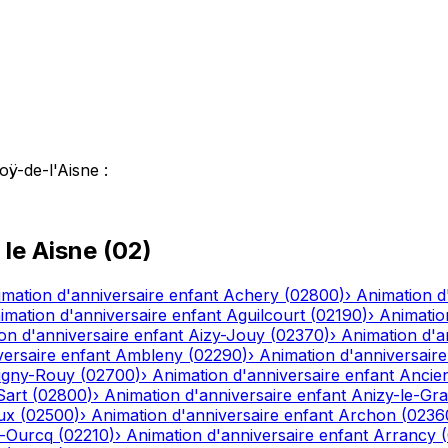
oÿ-de-l'Aisne
:
 le
Aisne
(
02
)
mation d'anniversaire enfant
Achery
(
02800
)
›
Animation d
imation d'anniversaire enfant
Aguilcourt
(
02190
)
›
Animatio
on d'anniversaire enfant
Aizy-Jouy
(
02370
)
›
Animation d'a
versaire enfant
Ambleny
(
02290
)
›
Animation d'anniversaire
igny-Rouy
(
02700
)
›
Animation d'anniversaire enfant
Ancien
Sart
(
02800
)
›
Animation d'anniversaire enfant
Anizy-le-Gr
ux
(
02500
)
›
Animation d'anniversaire enfant
Archon
(
0236
r-Ourcq
(
02210
)
›
Animation d'anniversaire enfant
Arrancy
(