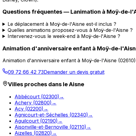
Questions fréquentes —
Lanimation
à
Moÿ-de-l'
Le déplacement à Moÿ-de-l'Aisne est-il inclus ?
Quelles animations proposez-vous à Moÿ-de-l'Aisne ?
Intervenez-vous le week-end à Moÿ-de-l'Aisne ?
Animation d'anniversaire enfant
à
Moÿ-de-l'Ais
Animation d'anniversaire enfant
à
Moÿ-de-l'Aisne
(
02610
09 72 66 42 73
Demander un devis gratuit
Villes proches dans le
Aisne
Abbécourt
(
02300
)
→
Achery
(
02800
)
→
Acy
(
02200
)
→
Agnicourt-et-Séchelles
(
02340
)
→
Aguilcourt
(
02190
)
→
Aisonville-et-Bernoville
(
02110
)
→
Aizelles
(
02820
)
→