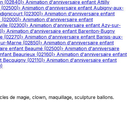
on
(
02840
)
›
Animation d'anniversaire enfant
Attilly
(
02500
)
›
Animation d'anniversaire enfant
Aubigny-aux-
dignicourt
(
02300
)
›
Animation d'anniversaire enfant
n
(
02000
)
›
Animation d'anniversaire enfant
ille
(
02300
)
›
Animation d'anniversaire enfant
Azy-sur-
0
)
›
Animation d'anniversaire enfant
Barenton-Bugny
re
(
02270
)
›
Animation d'anniversaire enfant
Barisis-aux-
sur-Marne
(
02850
)
›
Animation d'anniversaire enfant
aire enfant
Beaumé
(
02500
)
›
Animation d'anniversaire
nfant
Beaurieux
(
02160
)
›
Animation d'anniversaire enfant
t
Becquigny
(
02110
)
›
Animation d'anniversaire enfant
0
)
cles de magie, clown, maquillage, sculpture ballons.