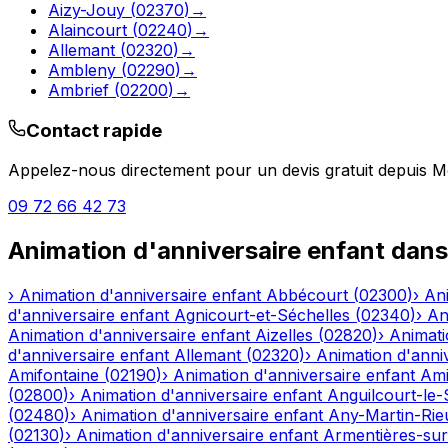
Aizy-Jouy
(
02370
)
→
Alaincourt
(
02240
)
→
Allemant
(
02320
)
→
Ambleny
(
02290
)
→
Ambrief
(
02200
)
→
Contact rapide
Appelez-nous directement pour un devis gratuit depuis
M
09 72 66 42 73
Animation d'anniversaire enfant
dans
›
Animation d'anniversaire enfant
Abbécourt
(
02300
)
›
Ani
d'anniversaire enfant
Agnicourt-et-Séchelles
(
02340
)
›
An
Animation d'anniversaire enfant
Aizelles
(
02820
)
›
Animati
d'anniversaire enfant
Allemant
(
02320
)
›
Animation d'anni
Amifontaine
(
02190
)
›
Animation d'anniversaire enfant
Am
(
02800
)
›
Animation d'anniversaire enfant
Anguilcourt-le-
(
02480
)
›
Animation d'anniversaire enfant
Any-Martin-Rie
(
02130
)
›
Animation d'anniversaire enfant
Armentières-su