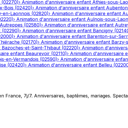
(
02270
)
›
Animation d'anniversaire enfant
Athies-sous-La
x-Bois
(
02420
)
›
Animation d'anniversaire enfant
Aubenton
y-en-Laonnois
(
02820
)
›
Animation d'anniversaire enfant
Au
02220
)
›
Animation d'anniversaire enfant
Aulnois-sous-Lao
Autreppes
(
02580
)
›
Animation d'anniversaire enfant
Autrev
x
(
02290
)
›
Animation d'anniversaire enfant
Bancigny
(
0214
02000
)
›
Animation d'anniversaire enfant
Barenton-sur-Ser
Thiérache
(
02170
)
›
Animation d'anniversaire enfant
Barzy-
t
Bazoches-et-Saint-Thibaut
(
02220
)
›
Animation d'annivers
aire enfant
Beaurevoir
(
02110
)
›
Animation d'anniversaire e
is-en-Vermandois
(
02590
)
›
Animation d'anniversaire enfan
ise
(
02420
)
›
Animation d'anniversaire enfant
Belleu
(
0220
en France, 7j/7. Anniversaires, baptêmes, mariages. Specta