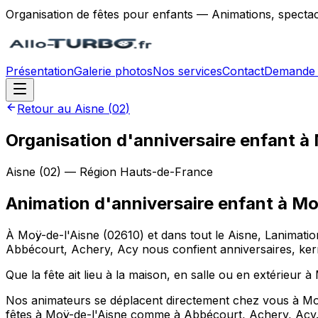
Organisation de fêtes pour enfants — Animations, spectac
Présentation
Galerie photos
Nos services
Contact
Demande 
Retour au
Aisne
(
02
)
Organisation d'anniversaire enfant à
Aisne
(
02
) — Région
Hauts-de-France
Animation d'anniversaire enfant
à
Mo
À Moÿ-de-l'Aisne (02610) et dans tout le Aisne, Lanimati
Abbécourt, Achery, Acy nous confient anniversaires, ke
Que la fête ait lieu à la maison, en salle ou en extérieur à
Nos animateurs se déplacent directement chez vous à Moÿ-d
fêtes à Moÿ-de-l'Aisne comme à Abbécourt, Achery, Acy