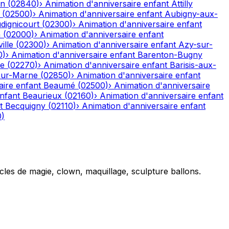
on
(
02840
)
›
Animation d'anniversaire enfant
Attilly
(
02500
)
›
Animation d'anniversaire enfant
Aubigny-aux-
dignicourt
(
02300
)
›
Animation d'anniversaire enfant
n
(
02000
)
›
Animation d'anniversaire enfant
ille
(
02300
)
›
Animation d'anniversaire enfant
Azy-sur-
0
)
›
Animation d'anniversaire enfant
Barenton-Bugny
re
(
02270
)
›
Animation d'anniversaire enfant
Barisis-aux-
sur-Marne
(
02850
)
›
Animation d'anniversaire enfant
aire enfant
Beaumé
(
02500
)
›
Animation d'anniversaire
nfant
Beaurieux
(
02160
)
›
Animation d'anniversaire enfant
t
Becquigny
(
02110
)
›
Animation d'anniversaire enfant
0
)
cles de magie, clown, maquillage, sculpture ballons.