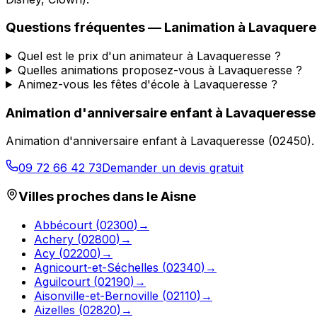
Questions fréquentes —
Lanimation
à
Lavaquere
Quel est le prix d'un animateur à Lavaqueresse ?
Quelles animations proposez-vous à Lavaqueresse ?
Animez-vous les fêtes d'école à Lavaqueresse ?
Animation d'anniversaire enfant
à
Lavaqueresse
Animation d'anniversaire enfant
à
Lavaqueresse
(
02450
)
09 72 66 42 73
Demander un devis gratuit
Villes proches dans le
Aisne
Abbécourt
(
02300
)
→
Achery
(
02800
)
→
Acy
(
02200
)
→
Agnicourt-et-Séchelles
(
02340
)
→
Aguilcourt
(
02190
)
→
Aisonville-et-Bernoville
(
02110
)
→
Aizelles
(
02820
)
→