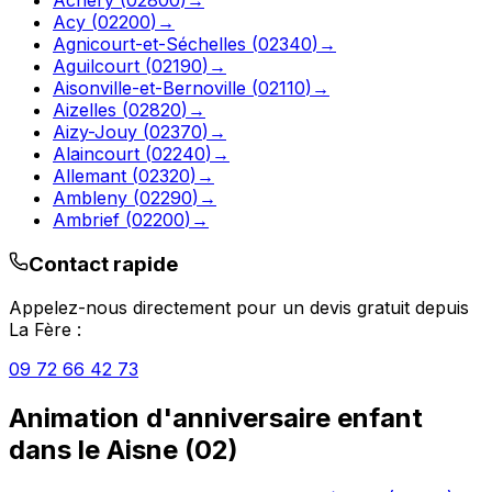
Acy
(
02200
)
→
Agnicourt-et-Séchelles
(
02340
)
→
Aguilcourt
(
02190
)
→
Aisonville-et-Bernoville
(
02110
)
→
Aizelles
(
02820
)
→
Aizy-Jouy
(
02370
)
→
Alaincourt
(
02240
)
→
Allemant
(
02320
)
→
Ambleny
(
02290
)
→
Ambrief
(
02200
)
→
Contact rapide
Appelez-nous directement pour un devis gratuit depuis
La Fère
:
09 72 66 42 73
Animation d'anniversaire enfant
dans le
Aisne
(
02
)