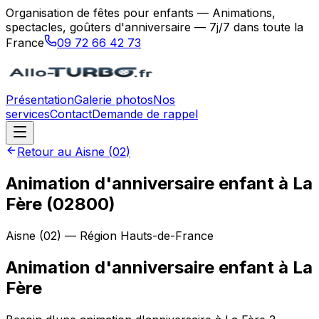
Organisation de fêtes pour enfants — Animations,
spectacles, goûters d'anniversaire — 7j/7 dans toute la
France
09 72 66 42 73
Présentation
Galerie photos
Nos
services
Contact
Demande de rappel
Retour au
Aisne
(
02
)
Animation d'anniversaire enfant à La
Fère (02800)
Aisne
(
02
) — Région
Hauts-de-France
Animation d'anniversaire enfant
à
La
Fère