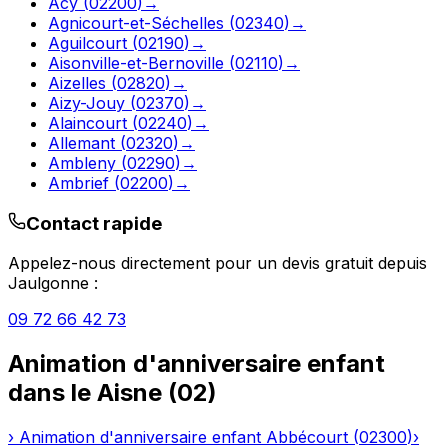
Acy
(
02200
)
→
Agnicourt-et-Séchelles
(
02340
)
→
Aguilcourt
(
02190
)
→
Aisonville-et-Bernoville
(
02110
)
→
Aizelles
(
02820
)
→
Aizy-Jouy
(
02370
)
→
Alaincourt
(
02240
)
→
Allemant
(
02320
)
→
Ambleny
(
02290
)
→
Ambrief
(
02200
)
→
Contact rapide
Appelez-nous directement pour un devis gratuit depuis
Jaulgonne
:
09 72 66 42 73
Animation d'anniversaire enfant
dans le
Aisne
(
02
)
›
Animation d'anniversaire enfant
Abbécourt
(
02300
)
›