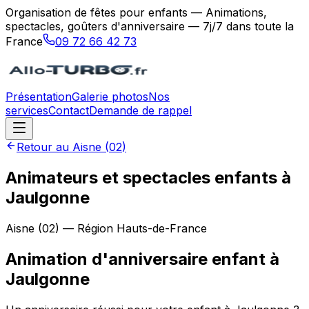
Organisation de fêtes pour enfants — Animations,
spectacles, goûters d'anniversaire — 7j/7 dans toute la
France
09 72 66 42 73
Présentation
Galerie photos
Nos
services
Contact
Demande de rappel
Retour au
Aisne
(
02
)
Animateurs et spectacles enfants à
Jaulgonne
Aisne
(
02
) — Région
Hauts-de-France
Animation d'anniversaire enfant
à
Jaulgonne