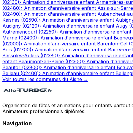
(
02130
)
›
Animation d'anniversaire enfant
Armentières-su
(
02480
)
›
Animation d'anniversaire enfant
Assis-sur-Serre
(
02490
)
›
Animation d'anniversaire enfant
Aubencheul-au
Kaisnes
(
02590
)
›
Animation d'anniversaire enfant
Aubign
Audigny
(
02120
)
›
Animation d'anniversaire enfant
Augy
(
Autremencourt
(
02250
)
›
Animation d'anniversaire enfant
Marne
(
02400
)
›
Animation d'anniversaire enfant
Bagneu
(
02000
)
›
Animation d'anniversaire enfant
Barenton-Cel
(
Bois
(
02700
)
›
Animation d'anniversaire enfant
Barzy-en-
Bassoles-Aulers
(
02380
)
›
Animation d'anniversaire enfan
enfant
Beaumont-en-Beine
(
02300
)
›
Animation d'annivers
Beautor
(
02800
)
›
Animation d'anniversaire enfant
Beauvo
Belleau
(
02400
)
›
Animation d'anniversaire enfant
Bellengl
Voir toutes les communes du
Aisne
→
Organisation de fêtes et animations pour enfants partout 
Animateurs professionnels diplômés.
Navigation