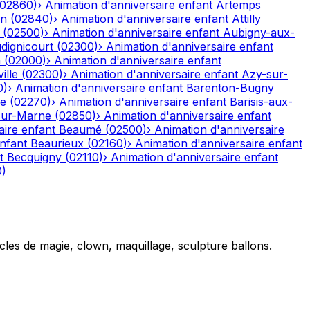
02860
)
›
Animation d'anniversaire enfant
Artemps
on
(
02840
)
›
Animation d'anniversaire enfant
Attilly
(
02500
)
›
Animation d'anniversaire enfant
Aubigny-aux-
dignicourt
(
02300
)
›
Animation d'anniversaire enfant
n
(
02000
)
›
Animation d'anniversaire enfant
ille
(
02300
)
›
Animation d'anniversaire enfant
Azy-sur-
0
)
›
Animation d'anniversaire enfant
Barenton-Bugny
re
(
02270
)
›
Animation d'anniversaire enfant
Barisis-aux-
sur-Marne
(
02850
)
›
Animation d'anniversaire enfant
aire enfant
Beaumé
(
02500
)
›
Animation d'anniversaire
nfant
Beaurieux
(
02160
)
›
Animation d'anniversaire enfant
t
Becquigny
(
02110
)
›
Animation d'anniversaire enfant
0
)
cles de magie, clown, maquillage, sculpture ballons.