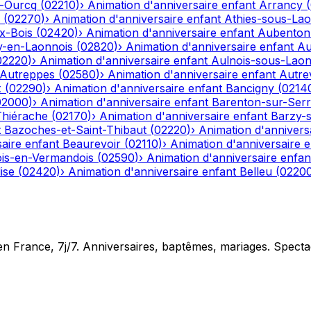
r-Ourcq
(
02210
)
›
Animation d'anniversaire enfant
Arrancy
(
(
02270
)
›
Animation d'anniversaire enfant
Athies-sous-La
x-Bois
(
02420
)
›
Animation d'anniversaire enfant
Aubenton
y-en-Laonnois
(
02820
)
›
Animation d'anniversaire enfant
Au
02220
)
›
Animation d'anniversaire enfant
Aulnois-sous-Lao
Autreppes
(
02580
)
›
Animation d'anniversaire enfant
Autrev
x
(
02290
)
›
Animation d'anniversaire enfant
Bancigny
(
0214
02000
)
›
Animation d'anniversaire enfant
Barenton-sur-Ser
Thiérache
(
02170
)
›
Animation d'anniversaire enfant
Barzy-
t
Bazoches-et-Saint-Thibaut
(
02220
)
›
Animation d'annivers
aire enfant
Beaurevoir
(
02110
)
›
Animation d'anniversaire e
is-en-Vermandois
(
02590
)
›
Animation d'anniversaire enfan
ise
(
02420
)
›
Animation d'anniversaire enfant
Belleu
(
0220
en France, 7j/7. Anniversaires, baptêmes, mariages. Specta