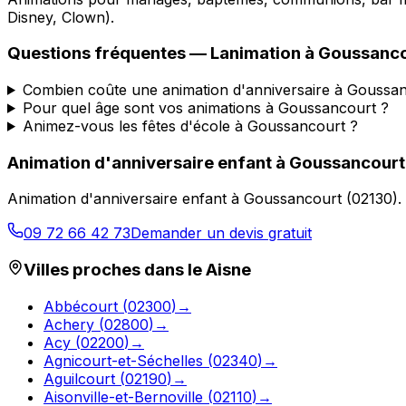
Disney, Clown).
Questions fréquentes —
Lanimation
à
Goussanco
Combien coûte une animation d'anniversaire à Goussan
Pour quel âge sont vos animations à Goussancourt ?
Animez-vous les fêtes d'école à Goussancourt ?
Animation d'anniversaire enfant
à
Goussancourt
Animation d'anniversaire enfant
à
Goussancourt
(
02130
).
09 72 66 42 73
Demander un devis gratuit
Villes proches dans le
Aisne
Abbécourt
(
02300
)
→
Achery
(
02800
)
→
Acy
(
02200
)
→
Agnicourt-et-Séchelles
(
02340
)
→
Aguilcourt
(
02190
)
→
Aisonville-et-Bernoville
(
02110
)
→