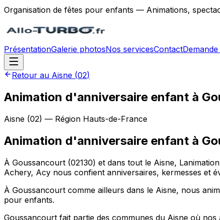
Organisation de fêtes pour enfants — Animations, spectac
Présentation
Galerie photos
Nos services
Contact
Demande 
Retour au
Aisne
(
02
)
Animation d'anniversaire enfant à G
Aisne
(
02
) — Région
Hauts-de-France
Animation d'anniversaire enfant
à
Go
À Goussancourt (02130) et dans tout le Aisne, Lanimatio
Achery, Acy nous confient anniversaires, kermesses et 
À Goussancourt comme ailleurs dans le Aisne, nous animon
pour enfants.
Goussancourt fait partie des communes du Aisne où nos a