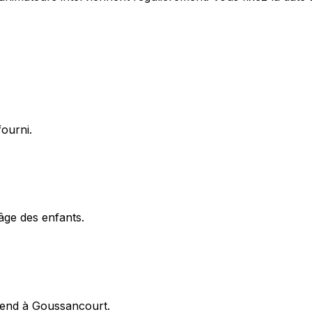
fourni.
'âge des enfants.
k-end à Goussancourt.