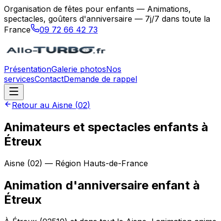
Organisation de fêtes pour enfants — Animations,
spectacles, goûters d'anniversaire — 7j/7 dans toute la
France
09 72 66 42 73
Présentation
Galerie photos
Nos
services
Contact
Demande de rappel
Retour au
Aisne
(
02
)
Animateurs et spectacles enfants à
Étreux
Aisne
(
02
) — Région
Hauts-de-France
Animation d'anniversaire enfant
à
Étreux