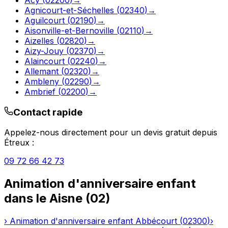
Agnicourt-et-Séchelles
(
02340
)
→
Aguilcourt
(
02190
)
→
Aisonville-et-Bernoville
(
02110
)
→
Aizelles
(
02820
)
→
Aizy-Jouy
(
02370
)
→
Alaincourt
(
02240
)
→
Allemant
(
02320
)
→
Ambleny
(
02290
)
→
Ambrief
(
02200
)
→
Contact rapide
Appelez-nous directement pour un devis gratuit depuis
Étreux
:
09 72 66 42 73
Animation d'anniversaire enfant
dans le
Aisne
(
02
)
›
Animation d'anniversaire enfant
Abbécourt
(
02300
)
›