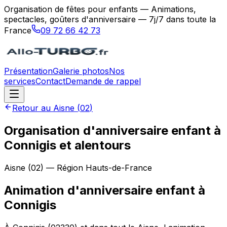
Organisation de fêtes pour enfants — Animations,
spectacles, goûters d'anniversaire — 7j/7 dans toute la
France
09 72 66 42 73
Présentation
Galerie photos
Nos
services
Contact
Demande de rappel
Retour au
Aisne
(
02
)
Organisation d'anniversaire enfant à
Connigis et alentours
Aisne
(
02
) — Région
Hauts-de-France
Animation d'anniversaire enfant
à
Connigis