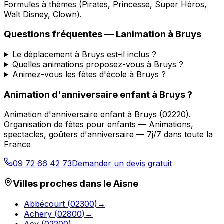
Formules à thèmes (Pirates, Princesse, Super Héros,
Walt Disney, Clown).
Questions fréquentes —
Lanimation
à
Bruys
Le déplacement à Bruys est-il inclus ?
Quelles animations proposez-vous à Bruys ?
Animez-vous les fêtes d'école à Bruys ?
Animation d'anniversaire enfant
à
Bruys
?
Animation d'anniversaire enfant
à
Bruys
(
02220
).
Organisation de fêtes pour enfants — Animations,
spectacles, goûters d'anniversaire — 7j/7 dans toute la
France
09 72 66 42 73
Demander un devis gratuit
Villes proches dans le
Aisne
Abbécourt
(
02300
)
→
Achery
(
02800
)
→
Acy
(
02200
)
→