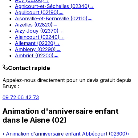
Agnicourt-et-Séchelles
(
02340
)
→
Aguilcourt
(
02190
)
→
Aisonville-et-Bernoville
(
02110
)
→
Aizelles
(
02820
)
→
Aizy-Jouy
(
02370
)
→
Alaincourt
(
02240
)
→
Allemant
(
02320
)
→
Ambleny
(
02290
)
→
Ambrief
(
02200
)
→
Contact rapide
Appelez-nous directement pour un devis gratuit depuis
Bruys
:
09 72 66 42 73
Animation d'anniversaire enfant
dans le
Aisne
(
02
)
›
Animation d'anniversaire enfant
Abbécourt
(
02300
)
›