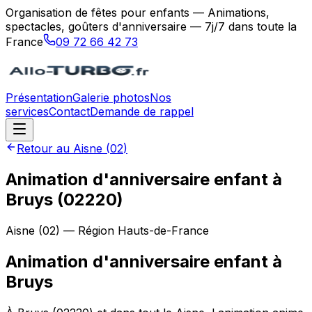
Organisation de fêtes pour enfants — Animations,
spectacles, goûters d'anniversaire — 7j/7 dans toute la
France
09 72 66 42 73
Présentation
Galerie photos
Nos
services
Contact
Demande de rappel
Retour au
Aisne
(
02
)
Animation d'anniversaire enfant à
Bruys (02220)
Aisne
(
02
) — Région
Hauts-de-France
Animation d'anniversaire enfant
à
Bruys