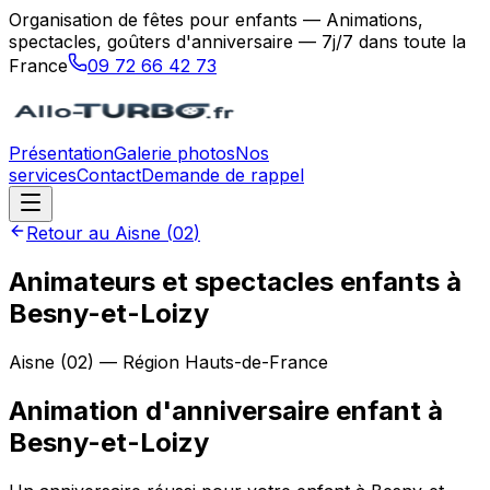
Organisation de fêtes pour enfants — Animations,
spectacles, goûters d'anniversaire — 7j/7 dans toute la
France
09 72 66 42 73
Présentation
Galerie photos
Nos
services
Contact
Demande de rappel
Retour au
Aisne
(
02
)
Animateurs et spectacles enfants à
Besny-et-Loizy
Aisne
(
02
) — Région
Hauts-de-France
Animation d'anniversaire enfant
à
Besny-et-Loizy