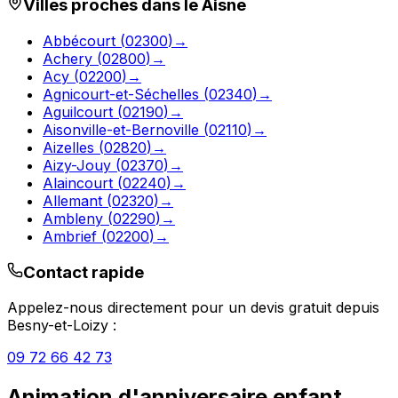
Villes proches dans le
Aisne
Abbécourt
(
02300
)
→
Achery
(
02800
)
→
Acy
(
02200
)
→
Agnicourt-et-Séchelles
(
02340
)
→
Aguilcourt
(
02190
)
→
Aisonville-et-Bernoville
(
02110
)
→
Aizelles
(
02820
)
→
Aizy-Jouy
(
02370
)
→
Alaincourt
(
02240
)
→
Allemant
(
02320
)
→
Ambleny
(
02290
)
→
Ambrief
(
02200
)
→
Contact rapide
Appelez-nous directement pour un devis gratuit depuis
Besny-et-Loizy
:
09 72 66 42 73
Animation d'anniversaire enfant